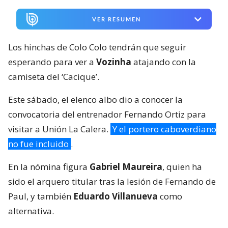
VER RESUMEN
Los hinchas de Colo Colo tendrán que seguir
esperando para ver a
Vozinha
atajando con la
camiseta del ‘Cacique’.
Este sábado, el elenco albo dio a conocer la
convocatoria del entrenador Fernando Ortiz para
visitar a Unión La Calera.
Y el portero caboverdiano
no fue incluido
.
En la nómina figura
Gabriel Maureira
, quien ha
sido el arquero titular tras la lesión de Fernando de
Paul, y también
Eduardo Villanueva
como
alternativa.