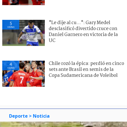
"Le dije al cu...": Gary Medel
5
visitas
desclasificó divertido cruce con
Daniel Garnero en victoria de la
UC
Chile rozó la épica: perdió en cinco
4
visitas
sets ante Brasil en semis de la
Copa Sudamericana de Voleibol
Deporte
> Noticia