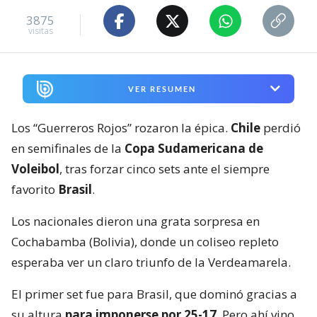
3875
visitas
VER RESUMEN
Los “Guerreros Rojos” rozaron la épica.
Chile
perdió
en semifinales de la
Copa Sudamericana de
Voleibol
, tras forzar cinco sets ante el siempre
favorito
Brasil
.
Los nacionales dieron una grata sorpresa en
Cochabamba (Bolivia), donde un coliseo repleto
esperaba ver un claro triunfo de la Verdeamarela.
El primer set fue para Brasil, que dominó gracias a
su altura
para imponerse por 25-17
. Pero ahí vino