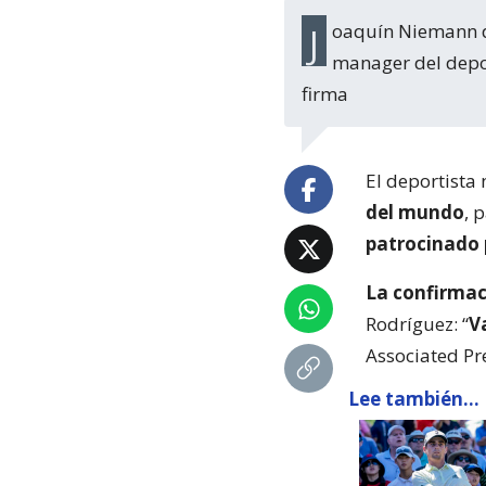
Joaquín Niemann deja el prestigioso PGA Tour y pone rumbo al circuito LIV Golf. El
manager del depor
firma
El deportista
del mundo
, 
patrocinado 
La confirmac
Rodríguez: “
V
Associated Pre
Lee también...