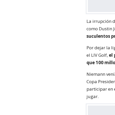
La irrupción d
como Dustin J
suculentos pr
Por dejar la 
el LIV Golf,
el
que 100 mill
Niemann venía
Copa Presiden
participar en 
jugar.