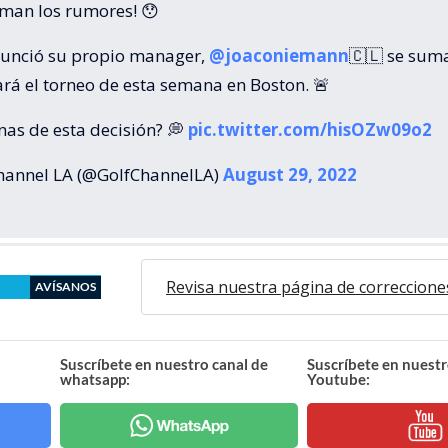
rman los rumores! 😯
unció su propio manager,
@joaconiemann
🇨🇱 se suma
ará el torneo de esta semana en Boston. 🚨
nas de esta decisión? 💭
pic.twitter.com/hisOZw09o2
hannel LA (@GolfChannelLA)
August 29, 2022
Revisa nuestra página de correccione
AVÍSANOS
Suscríbete en nuestro canal de
Suscríbete en nuestr
whatsapp:
Youtube: