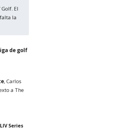
alta la
liga de golf
te
, Carlos
texto a The
LIV Series