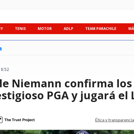
BY
TENIS
MOTOR
ADLP
TEAM PARACHILE
MÁ
a
16:52
e Niemann confirma los 
estigioso PGA y jugará el 
Ética y transparenci