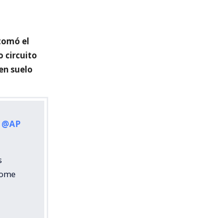
tomó el
 circuito
 en suelo
o
@AP
s
lcome