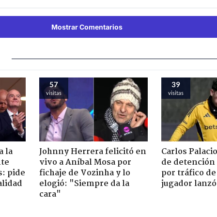
Mostrar Comentarios
57
39
visitas
visitas
 la
Johnny Herrera felicitó en
Carlos Palacio
nte
vivo a Aníbal Mosa por
de detención 
s: pide
fichaje de Vozinha y lo
por tráfico d
alidad
elogió: "Siempre da la
jugador lanz
cara"