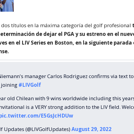
 dos títulos en la máxima categoría del golf profesional
eterminación de dejar el PGA y su estreno en el nuevo
ves en el LIV Series en Boston, en la siguiente parada
nse.
Niemann's manager Carlos Rodriguez confirms via text t
s joining
#LIVGolf
ar old Chilean with 9 wins worldwide including this year
nvitational is a VERY strong addition to the LIV field. We
pic.twitter.com/E5GsJcHDUw
lf Updates (@LIVGolfUpdates)
August 29, 2022