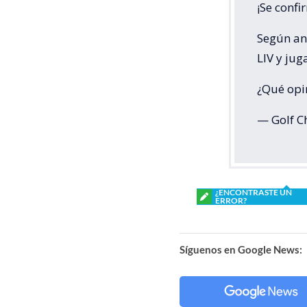
¡Se confi
Según an
LIV y jug
¿Qué opi
— Golf C
¿ENCONTRASTE UN
ERROR?
Síguenos en Google News: