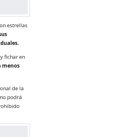
on estrellas
sus
iduales.
y fichar en
da menos
onal de la
 no podrá
prohibido