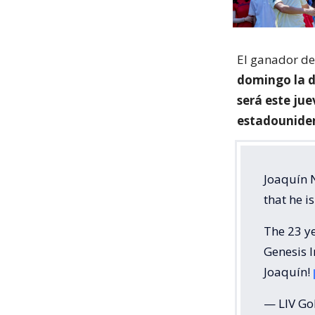
El ganador de
domingo la d
será este jue
estadounide
Joaquín 
that he i
The 23 ye
Genesis I
Joaquín!
— LIV Go