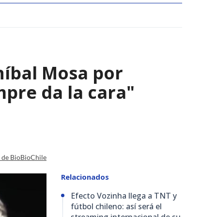
Aníbal Mosa por
mpre da la cara"
a de BioBioChile
Relacionados
Efecto Vozinha llega a TNT y
fútbol chileno: así será el