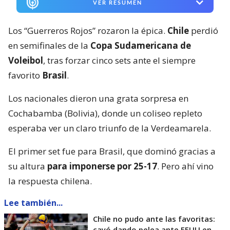
VER RESUMEN
Los “Guerreros Rojos” rozaron la épica.
Chile
perdió
en semifinales de la
Copa Sudamericana de
Voleibol
, tras forzar cinco sets ante el siempre
favorito
Brasil
.
Los nacionales dieron una grata sorpresa en
Cochabamba (Bolivia), donde un coliseo repleto
esperaba ver un claro triunfo de la Verdeamarela.
El primer set fue para Brasil, que dominó gracias a
su altura
para imponerse por 25-17
. Pero ahí vino
la respuesta chilena.
Lee también...
Chile no pudo ante las favoritas:
cayó dando pelea ante EEUU en