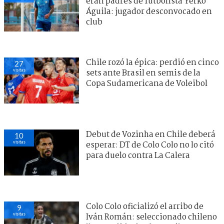
eran padres de futbolista Yerko
Águila: jugador desconvocado en
club
Chile rozó la épica: perdió en cinco
27
visitas
sets ante Brasil en semis de la
Copa Sudamericana de Voleibol
Debut de Vozinha en Chile deberá
10
visitas
esperar: DT de Colo Colo no lo citó
para duelo contra La Calera
Colo Colo oficializó el arribo de
9
visitas
Iván Román: seleccionado chileno