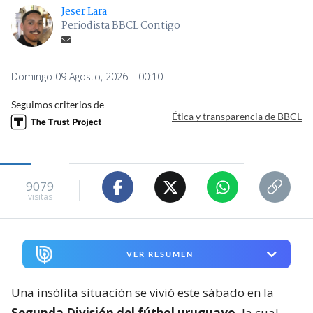
Jeser Lara
Periodista BBCL Contigo
Domingo 09 Agosto, 2026 | 00:10
Seguimos criterios de
Ética y transparencia de BBCL
9079
visitas
VER RESUMEN
Una insólita situación se vivió este sábado en la
Segunda División del fútbol uruguayo,
la cual