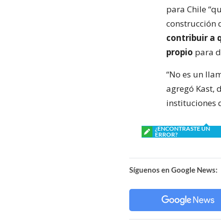
para Chile “q
construcción d
contribuir a 
propio
para de
“No es un llam
agregó Kast, 
instituciones q
¿ENCONTRASTE UN
ERROR?
Síguenos en Google News: