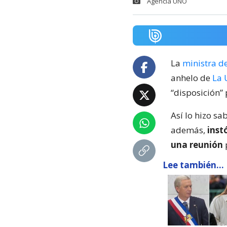
Agencia UNO
La
ministra d
anhelo de
La 
“disposición” 
Así lo hizo sa
además,
inst
una reunión
Lee también...