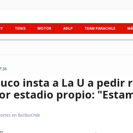
BY
TENIS
MOTOR
ADLP
TEAM PARACHILE
MÁ
7:36
uco insta a La U a pedir
or estadio propio: "Esta
portes en BioBioChile