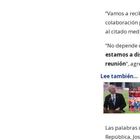
“Vamos a reci
colaboración p
al citado med
“No depende d
estamos a dis
reunión
“, agr
Lee también...
Las palabras d
República, Jos