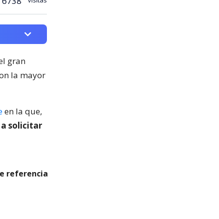
6738
el gran
con la mayor
e
en la que,
a solicitar
ve referencia