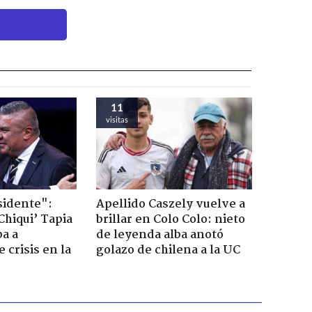
11
visitas
sidente":
Apellido Caszely vuelve a
Chiqui’ Tapia
brillar en Colo Colo: nieto
pa a
de leyenda alba anotó
 crisis en la
golazo de chilena a la UC