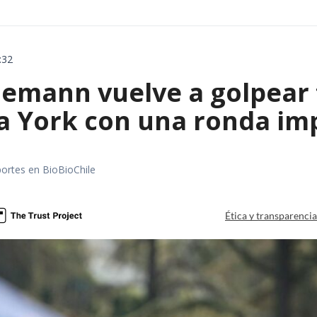
:32
emann vuelve a golpear f
a York con una ronda im
portes en BioBioChile
Ética y transparenci