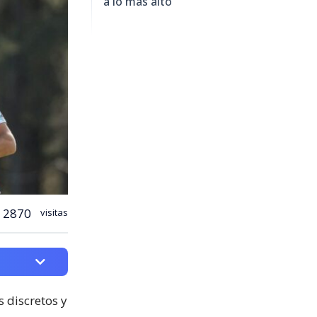
a lo más alto"
2870
visitas
 discretos y