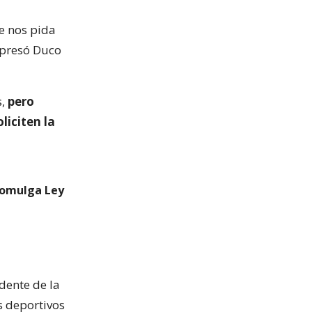
e nos pida
expresó Duco
s,
pero
liciten la
romulga Ley
dente de la
s deportivos