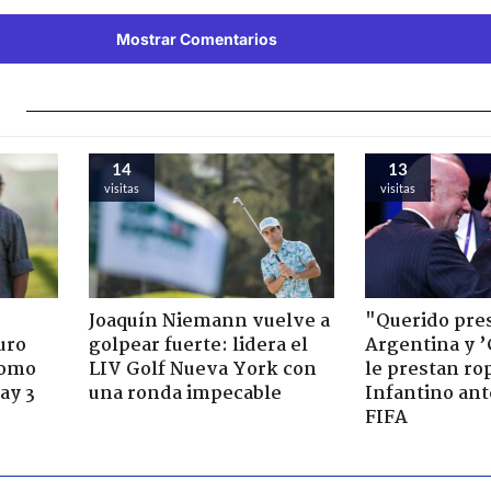
Mostrar Comentarios
14
13
visitas
visitas
Joaquín Niemann vuelve a
"Querido pre
uro
golpear fuerte: lidera el
Argentina y ’
como
LIV Golf Nueva York con
le prestan ro
ay 3
una ronda impecable
Infantino ante
FIFA