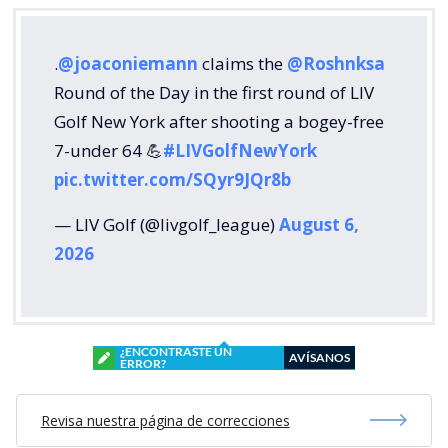
.
@joaconiemann
claims the
@Roshnksa
Round of the Day in the first round of LIV
Golf New York after shooting a bogey-free
7-under 64 💪
#LIVGolfNewYork
pic.twitter.com/SQyr9JQr8b
— LIV Golf (@livgolf_league)
August 6,
2026
¿ENCONTRASTE UN
AVÍSANOS
ERROR?
Revisa nuestra página de correcciones