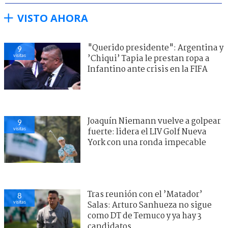
VISTO AHORA
"Querido presidente": Argentina y
9
visitas
’Chiqui’ Tapia le prestan ropa a
Infantino ante crisis en la FIFA
Joaquín Niemann vuelve a golpear
9
visitas
fuerte: lidera el LIV Golf Nueva
York con una ronda impecable
Tras reunión con el ’Matador’
8
visitas
Salas: Arturo Sanhueza no sigue
como DT de Temuco y ya hay 3
candidatos