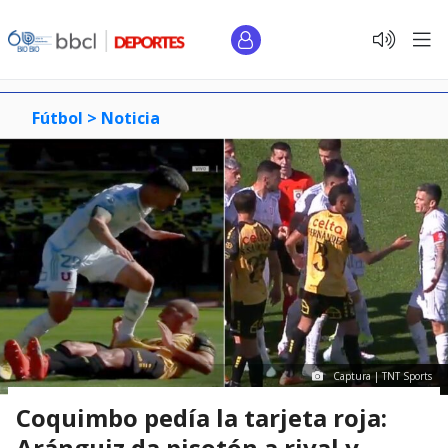
Fútbol >
Noticia
Captura | TNT Sports
Coquimbo pedía la tarjeta roja:
Aránguiz da pisotón a rival y