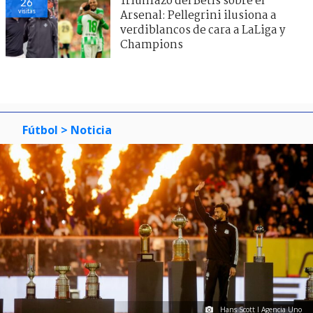
Triunfazo del Betis sobre el
26
visitas
Arsenal: Pellegrini ilusiona a
verdiblancos de cara a LaLiga y
Champions
Fútbol
> Noticia
Hans Scott I Agencia Uno