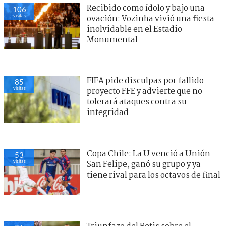
Recibido como ídolo y bajo una
106
visitas
ovación: Vozinha vivió una fiesta
inolvidable en el Estadio
Monumental
FIFA pide disculpas por fallido
85
visitas
proyecto FFE y advierte que no
tolerará ataques contra su
integridad
Copa Chile: La U venció a Unión
53
visitas
San Felipe, ganó su grupo y ya
tiene rival para los octavos de final