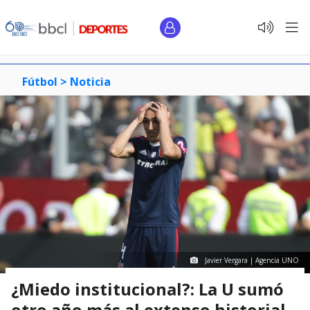
Fútbol >
Noticia
Javier Vergara | Agencia UNO
¿Miedo institucional?: La U sumó
otro año más al extenso historial