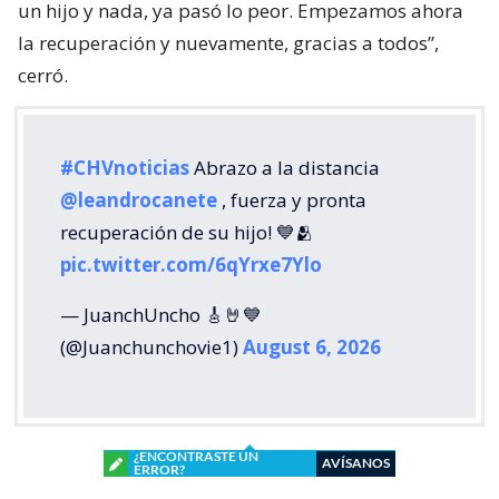
un hijo y nada, ya pasó lo peor. Empezamos ahora
la recuperación y nuevamente, gracias a todos”,
cerró.
#CHVnoticias
Abrazo a la distancia
@leandrocanete
, fuerza y pronta
recuperación de su hijo! 💙🫂
pic.twitter.com/6qYrxe7Ylo
— JuanchUncho 🎸🤘💙
(@Juanchunchovie1)
August 6, 2026
¿ENCONTRASTE UN
AVÍSANOS
ERROR?