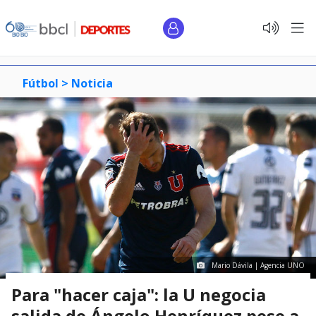
Fútbol >
Noticia
Mario Dávila | Agencia UNO
Para "hacer caja": la U negocia
salida de Ángelo Henríquez pese a