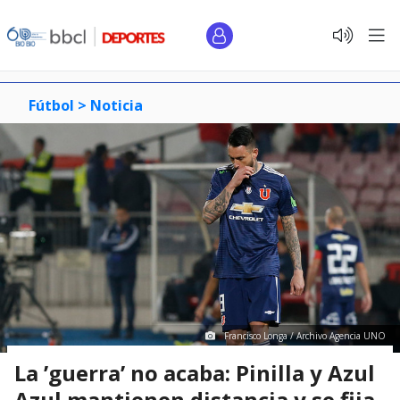
Fútbol >
Noticia
Francisco Longa / Archivo Agencia UNO
La ’guerra’ no acaba: Pinilla y Azul
Azul mantienen distancia y se fija