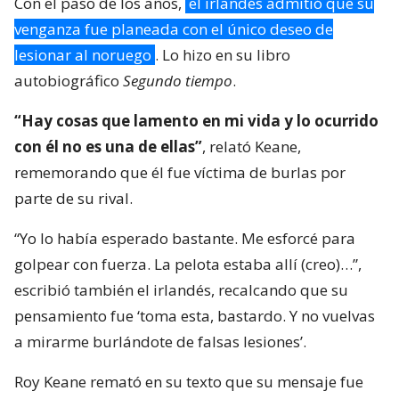
Con el paso de los años,
el irlandés admitió que su
venganza fue planeada con el único deseo de
lesionar al noruego
. Lo hizo en su libro
autobiográfico
Segundo tiempo
.
“Hay cosas que lamento en mi vida y lo ocurrido
con él no es una de ellas”
, relató Keane,
rememorando que él fue víctima de burlas por
parte de su rival.
“Yo lo había esperado bastante. Me esforcé para
golpear con fuerza. La pelota estaba allí (creo)…”,
escribió también el irlandés, recalcando que su
pensamiento fue ‘toma esta, bastardo. Y no vuelvas
a mirarme burlándote de falsas lesiones’.
Roy Keane remató en su texto que su mensaje fue