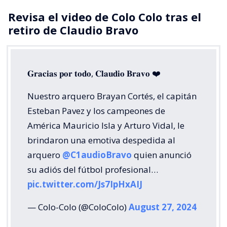
Revisa el video de Colo Colo tras el
retiro de Claudio Bravo
𝐆𝐫𝐚𝐜𝐢𝐚𝐬 𝐩𝐨𝐫 𝐭𝐨𝐝𝐨, 𝐂𝐥𝐚𝐮𝐝𝐢𝐨 𝐁𝐫𝐚𝐯𝐨 ❤️
Nuestro arquero Brayan Cortés, el capitán
Esteban Pavez y los campeones de
América Mauricio Isla y Arturo Vidal, le
brindaron una emotiva despedida al
arquero
@C1audioBravo
quien anunció
su adiós del fútbol profesional…
pic.twitter.com/Js7IpHxAIJ
— Colo-Colo (@ColoColo)
August 27, 2024