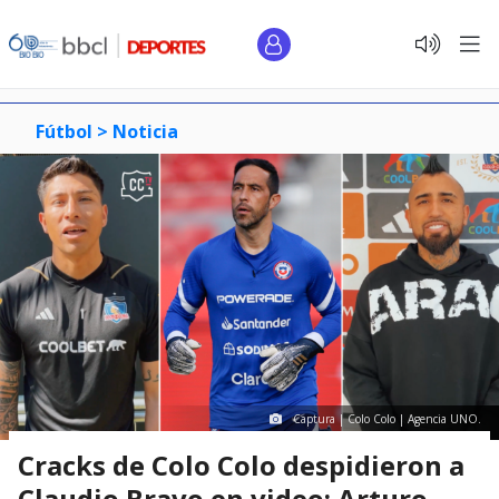
Fútbol >
Noticia
Captura | Colo Colo | Agencia UNO.
Cracks de Colo Colo despidieron a
Claudio Bravo en video: Arturo