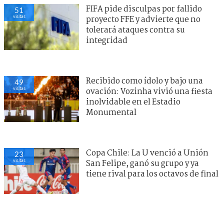
FIFA pide disculpas por fallido
51
visitas
proyecto FFE y advierte que no
tolerará ataques contra su
integridad
Recibido como ídolo y bajo una
49
visitas
ovación: Vozinha vivió una fiesta
inolvidable en el Estadio
Monumental
Copa Chile: La U venció a Unión
23
visitas
San Felipe, ganó su grupo y ya
tiene rival para los octavos de final