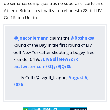
de semanas complejas tras no superar el corte en el
Abierto Británico y finalizar en el puesto 28 del LIV
Golf Reino Unido.
.
@joaconiemann
claims the
@Roshnksa
Round of the Day in the first round of LIV
Golf New York after shooting a bogey-free
7-under 64 💪
#LIVGolfNewYork
pic.twitter.com/SQyr9JQr8b
— LIV Golf (@livgolf_league)
August 6,
2026
¿ENCONTRASTE UN