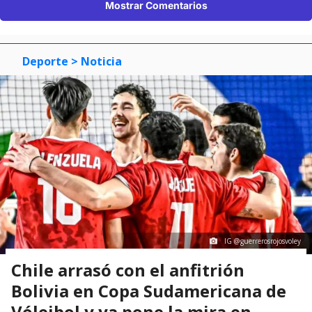
Mostrar Comentarios
Deporte
> Noticia
IG @guerrerosrojosvoley
Chile arrasó con el anfitrión
Bolivia en Copa Sudamericana de
Vóleibol y ya pone la mira en