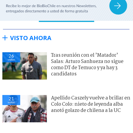
VISTO AHORA
Tras reunión con el ’Matador’
26
visitas
Salas: Arturo Sanhueza no sigue
como DT de Temuco y ya hay 3
candidatos
Apellido Caszely vuelve a brillar en
21
visitas
Colo Colo: nieto de leyenda alba
anotó golazo de chilena a la UC