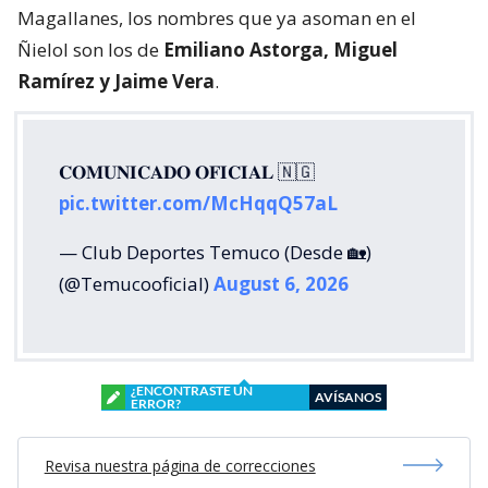
Magallanes, los nombres que ya asoman en el
Ñielol son los de
Emiliano Astorga, Miguel
Ramírez y Jaime Vera
.
𝐂𝐎𝐌𝐔𝐍𝐈𝐂𝐀𝐃𝐎 𝐎𝐅𝐈𝐂𝐈𝐀𝐋 🇳🇬
pic.twitter.com/McHqqQ57aL
— Club Deportes Temuco (Desde 🏡)
(@Temucooficial)
August 6, 2026
¿ENCONTRASTE UN
AVÍSANOS
ERROR?
Revisa nuestra página de correcciones