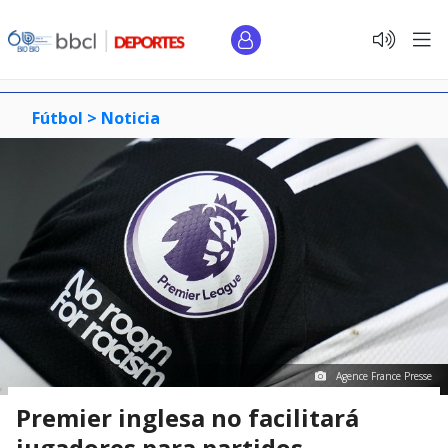
Fútbol >
Noticia
Agence France Presse
Premier inglesa no facilitará
jugadores para partidos