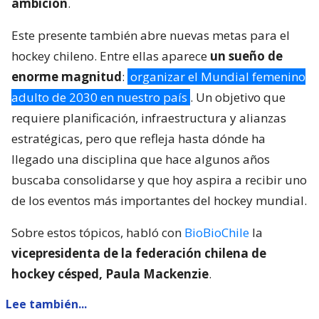
ambición
.
Este presente también abre nuevas metas para el
hockey chileno. Entre ellas aparece
un sueño de
enorme magnitud
:
organizar el Mundial femenino
adulto de 2030 en nuestro país
. Un objetivo que
requiere planificación, infraestructura y alianzas
estratégicas, pero que refleja hasta dónde ha
llegado una disciplina que hace algunos años
buscaba consolidarse y que hoy aspira a recibir uno
de los eventos más importantes del hockey mundial.
Sobre estos tópicos, habló con
BioBioChile
la
vicepresidenta de la federación chilena de
hockey césped, Paula Mackenzie
.
Lee también...