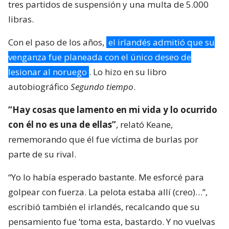
tres partidos de suspensión y una multa de 5.000
libras.
Con el paso de los años,
el irlandés admitió que su
venganza fue planeada con el único deseo de
lesionar al noruego
. Lo hizo en su libro
autobiográfico
Segundo tiempo
.
“Hay cosas que lamento en mi vida y lo ocurrido
con él no es una de ellas”
, relató Keane,
rememorando que él fue víctima de burlas por
parte de su rival.
“Yo lo había esperado bastante. Me esforcé para
golpear con fuerza. La pelota estaba allí (creo)…”,
escribió también el irlandés, recalcando que su
pensamiento fue ‘toma esta, bastardo. Y no vuelvas