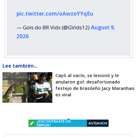
pic.twitter.com/oAwzoYYqEu
— Gols do BR Vids (@GVids12)
August 9,
2026
Lee también...
Cayó al vacío, se lesionó y le
anularon gol: desafortunado
festejo de brasileño Jacy Maranhao
es viral
¿ENCONTRASTE UN
AVÍSANOS
ERROR?