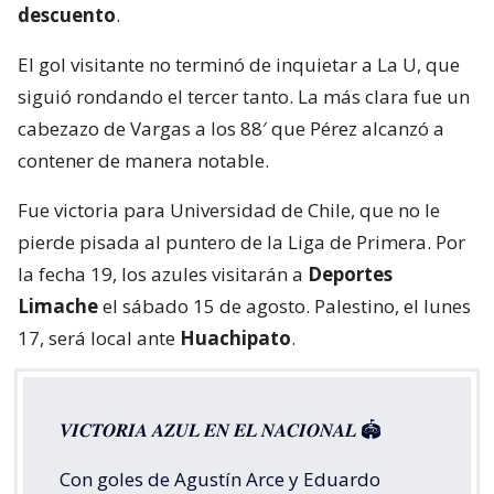
descuento
.
El gol visitante no terminó de inquietar a La U, que
siguió rondando el tercer tanto. La más clara fue un
cabezazo de Vargas a los 88′ que Pérez alcanzó a
contener de manera notable.
Fue victoria para Universidad de Chile, que no le
pierde pisada al puntero de la Liga de Primera. Por
la fecha 19, los azules visitarán a
Deportes
Limache
el sábado 15 de agosto. Palestino, el lunes
17, será local ante
Huachipato
.
𝑽𝑰𝑪𝑻𝑶𝑹𝑰𝑨 𝑨𝒁𝑼𝑳 𝑬𝑵 𝑬𝑳 𝑵𝑨𝑪𝑰𝑶𝑵𝑨𝑳 🏟️
Con goles de Agustín Arce y Eduardo