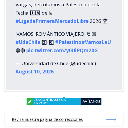
Vargas, derrotamos a Palestino por la
Fecha 1️⃣8️⃣ de la
#LigadePrimeraMercadoLibre
2026 🏆
¡VAMOS, ROMÁNTICO VIAJERO! 🤘🏼
#UdeChile
2️⃣-0️⃣
#Palestino
#VamosLaU
🔵🔴
pic.twitter.com/y0UiPQm20G
— Universidad de Chile (@udechile)
August 10, 2026
¿ENCONTRASTE UN
AVÍSANOS
ERROR?
Revisa nuestra página de correcciones