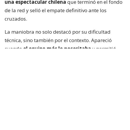
una espectacular chilena
que terminó en el fondo
de la red y selló el empate definitivo ante los
cruzados.
La maniobra no solo destacó por su dificultad
técnica, sino también por el contexto. Apareció
cuando
el equipo más lo necesitaba
y permitió
que el ‘Cacique’ rescatara un valioso punto frente al
elenco de la franja.
El golazo del nieto de Caszely por
Colo Colo Sub 18
Mientras tanto el nieto de Caszely
pic.twitter.com/597mbEJQon