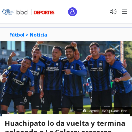
Fútbol >
Noticia
Agencia UNO | Daniel PIno
Huachipato lo da vuelta y termina
goleando a La Calera: acereros