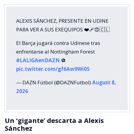
ALEXIS SÁNCHEZ, PRESENTE EN UDINE
PARA VER A SUS EXEQUIPOS ❤️‍🩹😍🇨🇱
El Barça jugará contra Udinese tras
enfrentarse al Nottingham Forest
#LALIGAenDAZN
⚽️
pic.twitter.com/gf6Aw9Wi0S
— DAZN Fútbol (@DAZNFutbol)
August 8,
2026
Un ‘gigante’ descarta a Alexis
Sánchez