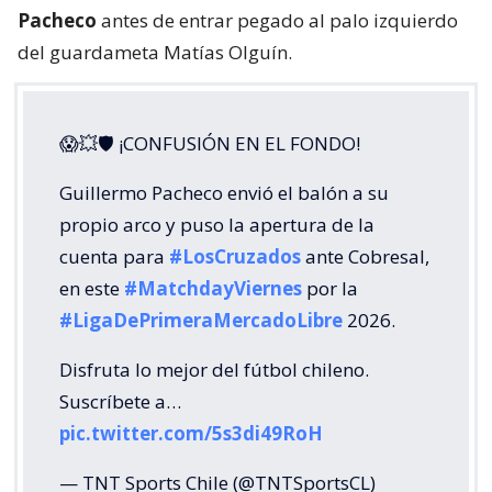
Pacheco
antes de entrar pegado al palo izquierdo
del guardameta Matías Olguín.
😱💥🛡 ¡CONFUSIÓN EN EL FONDO!
Guillermo Pacheco envió el balón a su
propio arco y puso la apertura de la
cuenta para
#LosCruzados
ante Cobresal,
en este
#MatchdayViernes
por la
#LigaDePrimeraMercadoLibre
2026.
Disfruta lo mejor del fútbol chileno.
Suscríbete a…
pic.twitter.com/5s3di49RoH
— TNT Sports Chile (@TNTSportsCL)