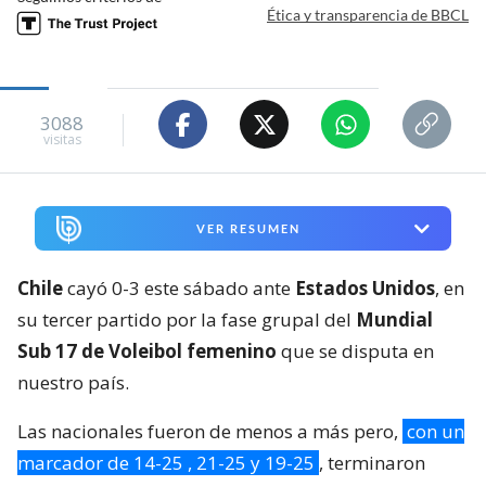
Ética y transparencia de BBCL
3088
visitas
VER RESUMEN
Chile
cayó 0-3 este sábado ante
Estados Unidos
, en
su tercer partido por la fase grupal del
Mundial
Sub 17 de Voleibol femenino
que se disputa en
nuestro país.
Las nacionales fueron de menos a más pero,
con un
marcador de 14-25 , 21-25 y 19-25
, terminaron