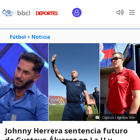
Fútbol >
Noticia
Captura I Agencia Uno
Johnny Herrera sentencia futuro
de Gustavo Álvarez en La U y