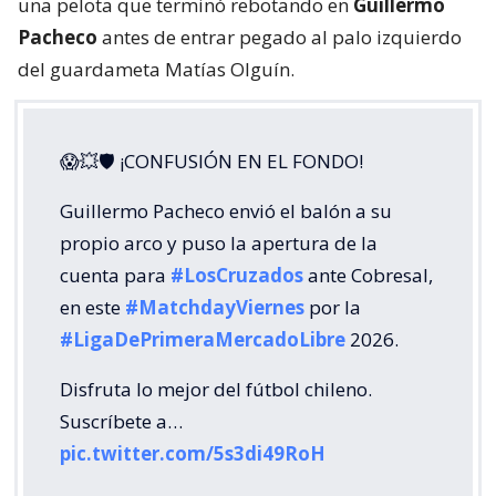
una pelota que terminó rebotando en
Guillermo
Pacheco
antes de entrar pegado al palo izquierdo
del guardameta Matías Olguín.
😱💥🛡 ¡CONFUSIÓN EN EL FONDO!
Guillermo Pacheco envió el balón a su
propio arco y puso la apertura de la
cuenta para
#LosCruzados
ante Cobresal,
en este
#MatchdayViernes
por la
#LigaDePrimeraMercadoLibre
2026.
Disfruta lo mejor del fútbol chileno.
Suscríbete a…
pic.twitter.com/5s3di49RoH