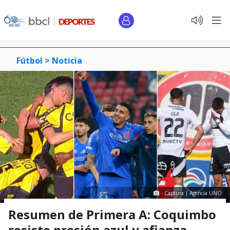
Fútbol >
Noticia
Captura | Agencia UNO
Resumen de Primera A: Coquimbo
resiste presión azul y afianza