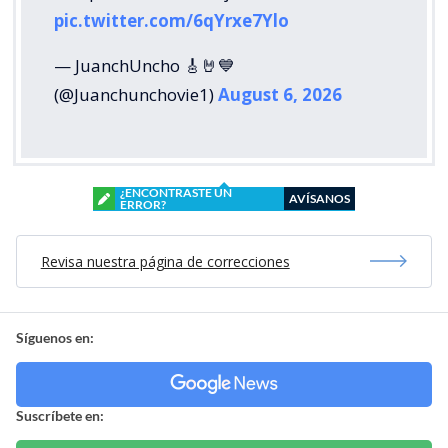
pic.twitter.com/6qYrxe7Ylo
— JuanchUncho 🎸🤘💙
(@Juanchunchovie1)
August 6, 2026
¿ENCONTRASTE UN
AVÍSANOS
ERROR?
Revisa nuestra página de correcciones
Síguenos en:
Suscríbete en: