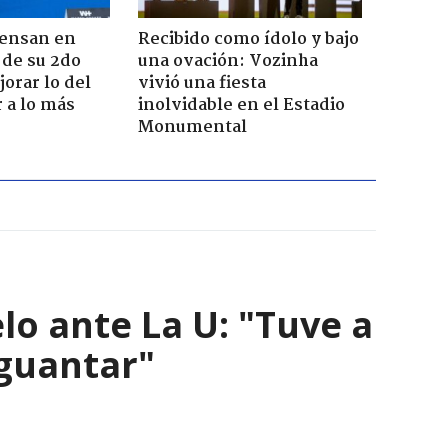
iensan en
Recibido como ídolo y bajo
 de su 2do
una ovación: Vozinha
orar lo del
vivió una fiesta
r a lo más
inolvidable en el Estadio
Monumental
lo ante La U: "Tuve a
aguantar"