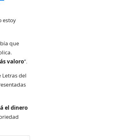
o estoy
abía que
lica.
más valoro
”.
 Letras del
presentadas
rá el dinero
toriedad