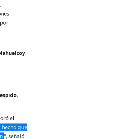
,
ones
 por
 Nahuelcoy
espido
,
oró el
l hecho que
ón
“, señaló