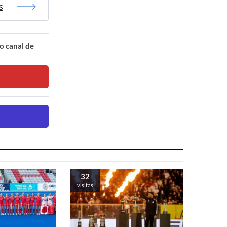
s
o canal de
32
visitas