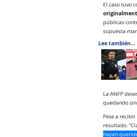
El caso tuvo 
originalment
públicas cont
supuesta mani
Lee también...
La ANFP deses
quedando sin
Pese a recibi
resultado. “Cl
hayan querido