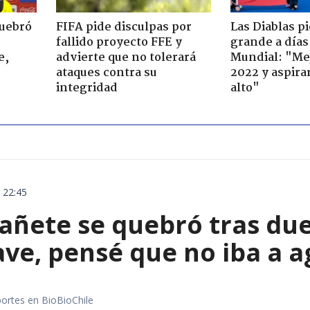
quebró
FIFA pide disculpas por
Las Diablas p
:
fallido proyecto FFE y
grande a días
e,
advierte que no tolerará
Mundial: "Mej
ataques contra su
2022 y aspira
integridad
alto"
 22:45
añete se quebró tras due
ave, pensé que no iba a 
portes en BioBioChile