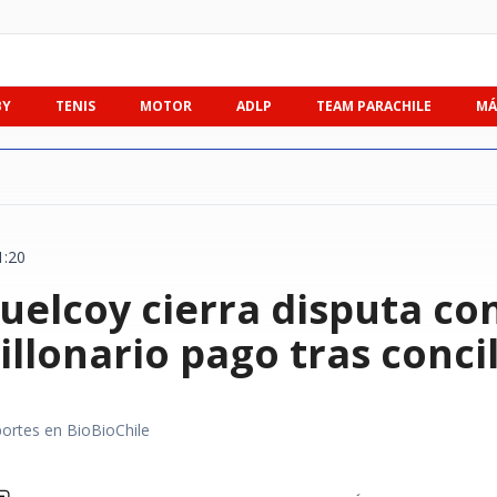
BY
TENIS
MOTOR
ADLP
TEAM PARACHILE
MÁ
1:20
elcoy cierra disputa con
illonario pago tras conci
portes en BioBioChile