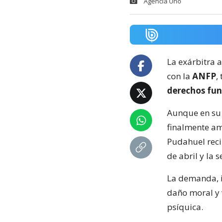
Agencia Uno
La exárbitra 
con la
ANFP
,
derechos fu
Aunque en su
finalmente am
Pudahuel reci
de abril y la 
La demanda, i
daño moral y 
psíquica.