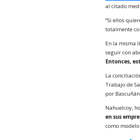
al citado med
“Si ellos qui
totalmente co
En la misma l
seguir con ab
Entonces, est
La conciliaci
Trabajo de Sa
por Bascuñán 
Nahuelcoy, ho
en sus empr
como modelo 