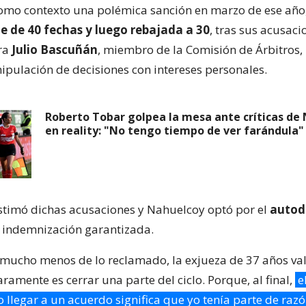
como contexto una polémica sanción en marzo de ese año
e de 40 fechas y luego rebajada a 30
, tras sus acusaci
ra
Julio Bascuñán
, miembro de la Comisión de Árbitros,
pulación de decisiones con intereses personales.
Roberto Tobar golpea la mesa ante críticas de
en reality: "No tengo tiempo de ver farándula"
timó dichas acusaciones y Nahuelcoy optó por el
autod
 indemnización garantizada.
r mucho menos de lo reclamado, la exjueza de 37 años val
aramente es cerrar una parte del ciclo. Porque, al final,
e
 llegar a un acuerdo significa que yo tenía parte de raz