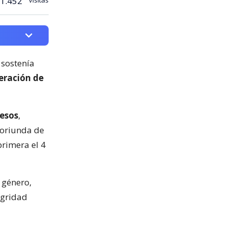
1.452
 sostenía
neración de
pesos
,
 oriunda de
primera el 4
 género,
egridad