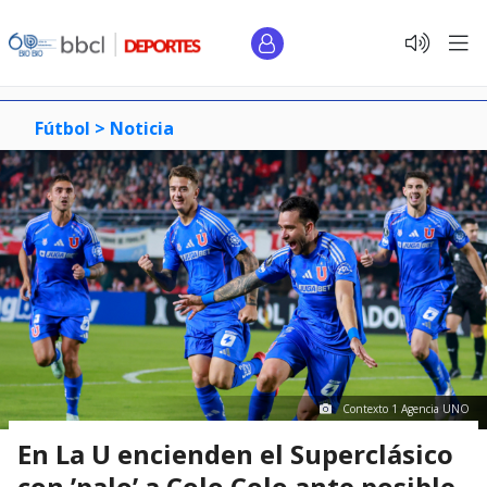
Fútbol >
Noticia
Contexto 1 Agencia UNO
En La U encienden el Superclásico
con ’palo’ a Colo Colo ante posible