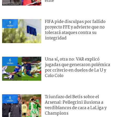
élite
FIFA pide disculpas por fallido
9
visitas
proyecto FFE y advierte que no
tolerará ataques contra su
integridad
Una sí, otra no: VAR explicó
6
visitas
jugadas que generaron polémica
por criterio en duelos de La U y
Colo Colo
Triunfazo del Betis sobre el
6
visitas
Arsenal: Pellegrini ilusiona a
verdiblancos de cara a LaLiga y
Champions