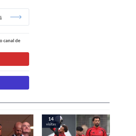
s
o canal de
14
visitas