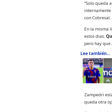
“Solo queda a
internamente 
con Cobresal.
En la misma l
estos días.
Qu
pero hay que 
Lee también...
Zampedri está
queda otra op