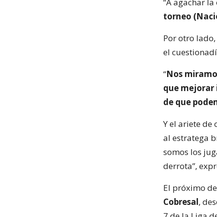
“A agachar la
torneo (Naci
Por otro lado,
el cuestionad
“
Nos miramos
que mejorar 
de que podem
Y el ariete de
al estratega b
somos los jug
derrota”, expr
El próximo des
Cobresal
, de
7 de la Liga d