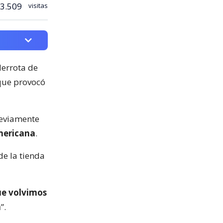
3.509
visitas
derrota de
 que provocó
reviamente
mericana
.
de la tienda
ue volvimos
a
”.