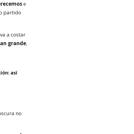
merecemos
e
o partido
va a costar
tan grande
,
ión: así
oscura no