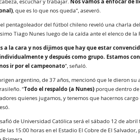
 cabeza, escuchar y trabajar.
Nos vamos a enfocar de ll
onal)
, que es lo que nos queda”, aseveró.
 el pentagoleador del fútbol chileno reveló una charla de
ísimo Tiago Nunes luego de la caída ante el elenco de la 
 a la cara y nos dijimos que hay que estar convencid
individualmente y después como grupo. Estamos co
os ir por el campeonato
”, señaló.
 origen argentino, de 37 años, mencionó que le dieron su 
rasileño. “
Todo el respaldo (a Nunes)
porque dentro de 
adores quienes jugamos, y tenemos que hacernos cargo 
esó.
afió de Universidad Católica será el sábado 12 de abril 
sde las 15:00 horas en el Estadio El Cobre de El Salvador, 
e Primera.