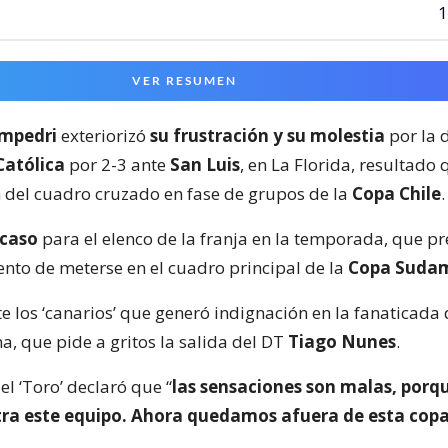
1
VER RESUMEN
mpedri
exteriorizó
su frustración y su molestia
por la 
Católica
por 2-3 ante
San Luis
, en La Florida, resultado
n del cuadro cruzado en fase de grupos de la
Copa Chile
.
acaso
para el elenco de la franja en la temporada, que p
tento de meterse en el cuadro principal de la
Copa Suda
e los ‘canarios’ que generó indignación en la fanaticada 
a, que pide a gritos la salida del DT
Tiago Nunes
.
 el ‘Toro’ declaró que “
las sensaciones son malas, porq
tra este equipo. Ahora quedamos afuera de esta cop