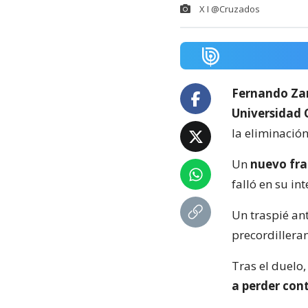
X I @Cruzados
Fernando Za
Universidad 
la eliminació
Un
nuevo fr
falló en su in
Un traspié ant
precordilleran
Tras el duelo,
a perder con