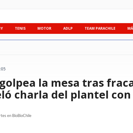
BY
TENIS
MOTOR
ADLP
TEAM PARACHILE
MÁ
:05
golpea la mesa tras frac
eló charla del plantel co
rtes en BioBioChile