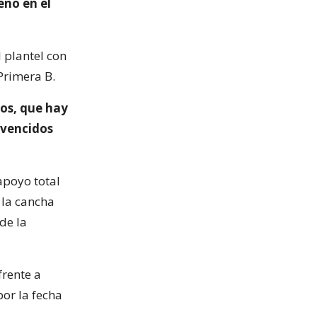
eno en el
l plantel con
Primera B.
os, que hay
nvencidos
apoyo total
la cancha
de la
frente a
por la fecha