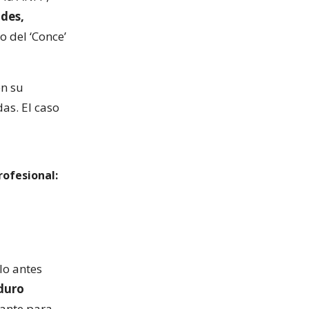
des,
io del ‘Conce’
en su
as. El caso
rofesional:
lo antes
 duro
tante para