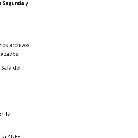
e Segunda y
nos archivos
hazados.
 Sala del
En la
 la ANFP,