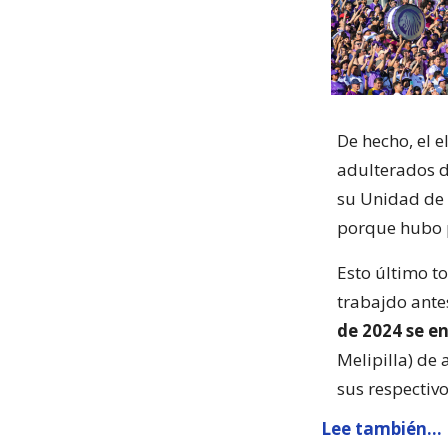
De hecho, el 
adulterados de
su Unidad de 
porque hubo p
Esto último to
trabajdo ante
de 2024 se e
Melipilla) de
sus respectivo
Lee también...