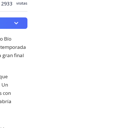
2933
visitas
ío Bío
, temporada
 gran final
rque
. Un
s con
habría