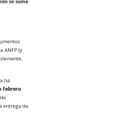
ción se sume
ocumentos
la ANFP (y
iblemente,
ya ha
o febrero
(de
la entrega de