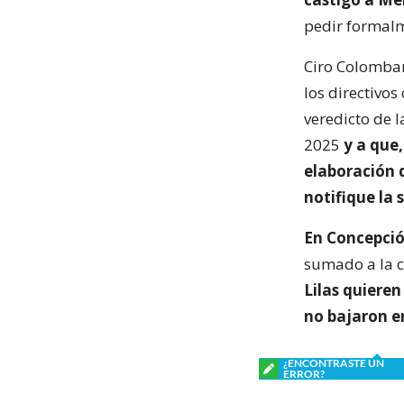
pedir formalm
Ciro Colombar
los directivos
veredicto de l
2025
y a que
elaboración d
notifique la 
En Concepción
sumado a la c
Lilas quieren
no bajaron e
¿ENCONTRASTE UN
ERROR?