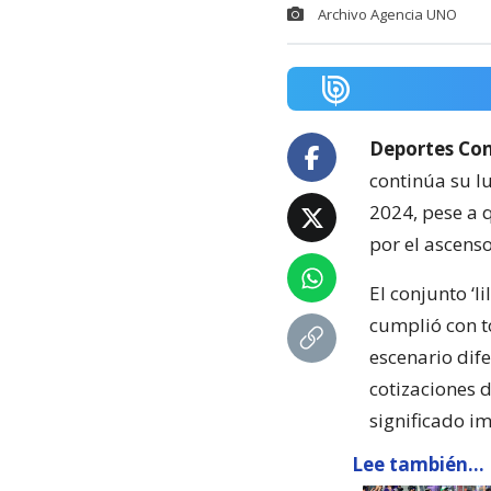
Archivo Agencia UNO
Deportes Co
continúa su l
2024, pese a 
por el ascenso
El conjunto ‘
cumplió con to
escenario dife
cotizaciones d
significado i
Lee también...