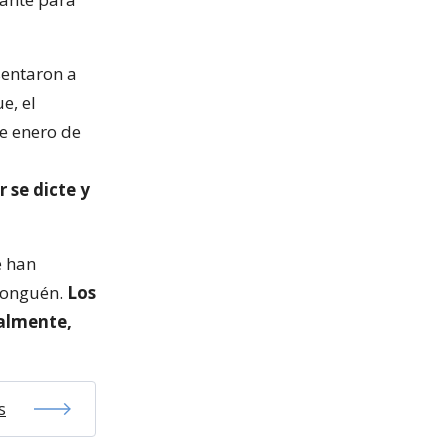
sentaron a
e, el
de enero de
r se dicte y
e han
 Nonguén.
Los
jalmente,
s