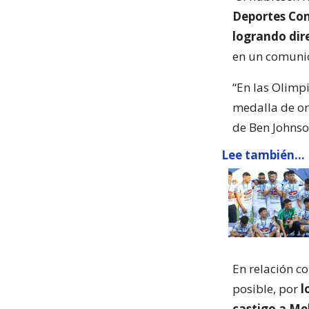
Deportes Con
logrando dir
en un comuni
“En las Olimp
medalla de or
de Ben Johnso
Lee también...
En relación c
posible, por
l
castigo a Mel