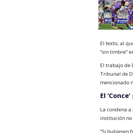
El texto, al q
“sin timbre” 
El trabajo de 
Tribunal de Di
mencionado 
El ‘Conce’
La condena a M
institución n
“Si hubiesen 