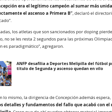
cepción era el legítimo campeón al sumar más unida
ectamente el ascenso a Primera B”
, declaró el director
cado”.
iadas, los atletas que son sancionados por doping pierd
o, no se les resta 2 segundos para las próximas Olimpiad
n es paradigmático”, agregaron.
ANFP desafilia a Deportes Melipilla del fútbol p
título de Segunda y ascenso quedan en vilo
on lo mismo, la dirigencia de Concepción además espera, 
os detalles y fundamentos del fallo que acabó con el
ipilla
. Creen que de ahí pueden obtener material impor