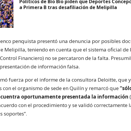
Políticos de Bío Bío piden que Deportes Concep
a Primera B tras desafiliación de Melipilla
elenco penquista presentó una denuncia por posibles d
 Melipilla, teniendo en cuenta que el sistema oficial de 
Control Financiero) no se percataron de la falta. Presum
resentación de información falsa.
mó fuerza por el informe de la consultora Deloitte, que 
s con el organismo de sede en Quilín y remarcó que
“sól
ncuentra oportunamente presentada la información
 acuerdo con el procedimiento y se validó correctamente 
s soportes”.