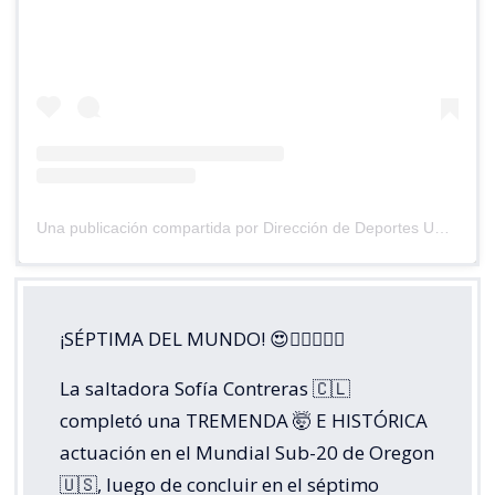
Una publicación compartida por Dirección de Deportes UC (@deportesuc)
¡SÉPTIMA DEL MUNDO! 😍😮‍💨🏃🏼‍♀️
La saltadora Sofía Contreras 🇨🇱
completó una TREMENDA 🤯 E HISTÓRICA
actuación en el Mundial Sub-20 de Oregon
🇺🇸, luego de concluir en el séptimo