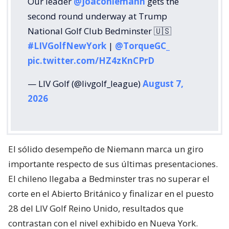
Our leader
@joaconiemann
gets the
second round underway at Trump
National Golf Club Bedminster 🇺🇸
#LIVGolfNewYork
|
@TorqueGC_
pic.twitter.com/HZ4zKnCPrD
— LIV Golf (@livgolf_league)
August 7,
2026
El sólido desempeño de Niemann marca un giro
importante respecto de sus últimas presentaciones.
El chileno llegaba a Bedminster tras no superar el
corte en el Abierto Británico y finalizar en el puesto
28 del LIV Golf Reino Unido, resultados que
contrastan con el nivel exhibido en Nueva York.