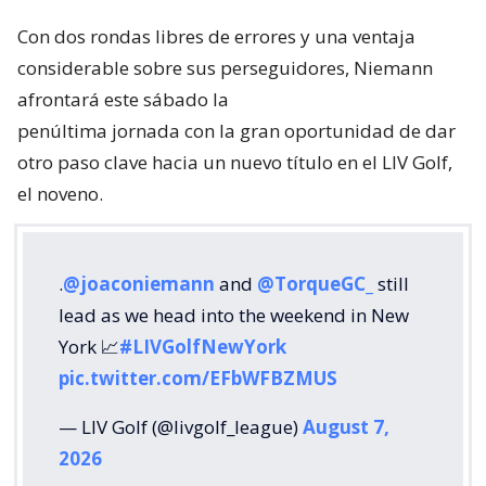
Con dos rondas libres de errores y una ventaja
considerable sobre sus perseguidores, Niemann
afrontará este sábado la
penúltima jornada con la gran oportunidad de dar
otro paso clave hacia un nuevo título en el LIV Golf,
el noveno.
.
@joaconiemann
and
@TorqueGC_
still
lead as we head into the weekend in New
York 📈
#LIVGolfNewYork
pic.twitter.com/EFbWFBZMUS
— LIV Golf (@livgolf_league)
August 7,
2026