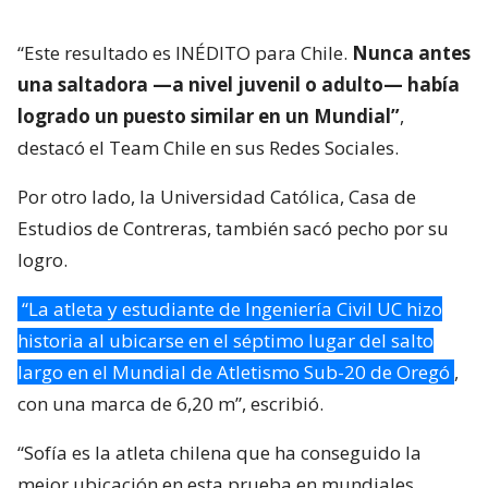
“Este resultado es INÉDITO para Chile.
Nunca antes
una saltadora —a nivel juvenil o adulto— había
logrado un puesto similar en un Mundial”
,
destacó el Team Chile en sus Redes Sociales.
Por otro lado, la Universidad Católica, Casa de
Estudios de Contreras, también sacó pecho por su
logro.
“La atleta y estudiante de Ingeniería Civil UC hizo
historia al ubicarse en el séptimo lugar del salto
largo en el Mundial de Atletismo Sub-20 de Oregó
,
con una marca de 6,20 m”, escribió.
“Sofía es la atleta chilena que ha conseguido la
mejor ubicación en esta prueba en mundiales