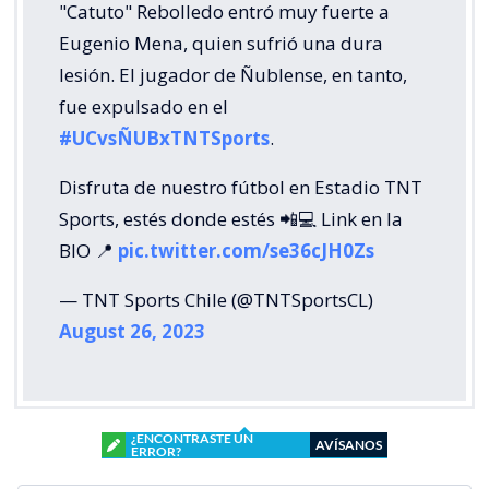
"Catuto" Rebolledo entró muy fuerte a
Eugenio Mena, quien sufrió una dura
lesión. El jugador de Ñublense, en tanto,
fue expulsado en el
#UCvsÑUBxTNTSports
.
Disfruta de nuestro fútbol en Estadio TNT
Sports, estés donde estés 📲💻 Link en la
BIO 📍
pic.twitter.com/se36cJH0Zs
— TNT Sports Chile (@TNTSportsCL)
August 26, 2023
¿ENCONTRASTE UN
AVÍSANOS
ERROR?