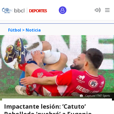
Fútbol >
Noticia
Captura I TNT Sports
Impactante lesión: ’Catuto’
Rebolledo ’quebró’ a Eugenio