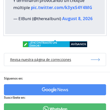
Y terminaron provocando un choque
múltiple
pic.twitter.com/k3yxS4Y4MG
— ElBuni (@therealbuni)
August 8, 2026
¿ENCONTRASTE UN
AVÍSANOS
ERROR?
Revisa nuestra página de correcciones
Síguenos en:
Suscríbete en: