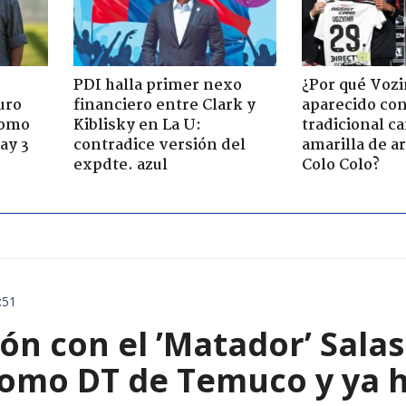
PDI halla primer nexo
¿Por qué Vozi
uro
financiero entre Clark y
aparecido con
como
Kiblisky en La U:
tradicional c
ay 3
contradice versión del
amarilla de a
expdte. azul
Colo Colo?
:51
ón con el ’Matador’ Sala
como DT de Temuco y ya h