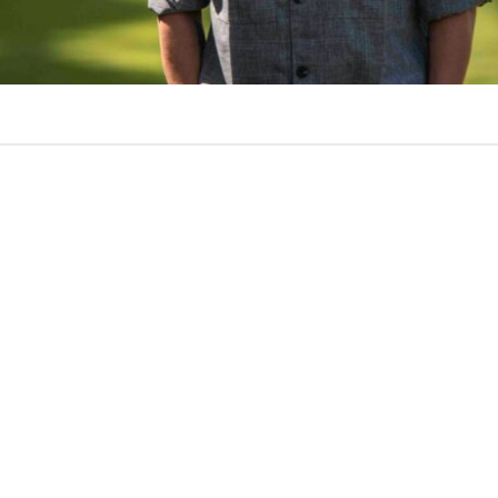
VER RESUMEN
te Deportes Copiapó terminó marcando un punto de qui
muco
. El cuadro albiverde confirmó este jueves la salida
mo entrenador.
fuerte. El pasado fin de semana, Temuco cayó por un con
ón de Atacama’ en el estadio Germán Becker, resultado que
onado y al entrenador asumiendo la responsabilidad por
mento.