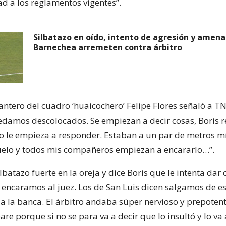
d a los reglamentos vigentes”.
Silbatazo en oído, intento de agresión y amena
Barnechea arremeten contra árbitro
lantero del cuadro ‘huaicochero’ Felipe Flores señaló a T
edamos descolocados. Se empiezan a decir cosas, Boris 
itro le empieza a responder. Estaban a un par de metros m
suelo y todos mis compañeros empiezan a encararlo…”.
lbatazo fuerte en la oreja y dice Boris que le intenta da
 encaramos al juez. Los de San Luis dicen salgamos de es
a la banca. El árbitro andaba súper nervioso y prepotente
are porque si no se para va a decir que lo insultó y lo va