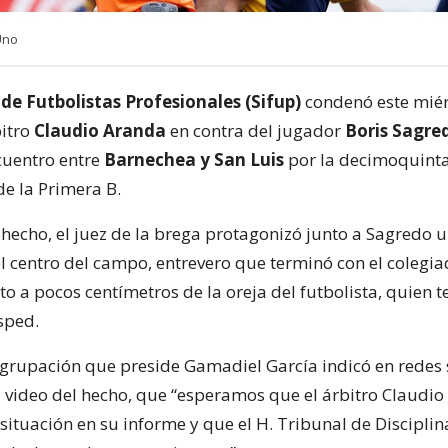
Uno
 de Futbolistas Profesionales (Sifup)
condenó este miér
bitro
Claudio Aranda
en contra del jugador
Boris Sagre
cuentro entre
Barnechea y San Luis
por la decimoquinta
e la Primera B.
 hecho, el juez de la brega protagonizó junto a Sagredo 
el centro del campo, entrevero que terminó con el colegi
to a pocos centímetros de la oreja del futbolista, quien 
sped.
 agrupación que preside Gamadiel García indicó en redes 
 video del hecho, que “esperamos que el árbitro Claudi
situación en su informe y que el H. Tribunal de Discipli