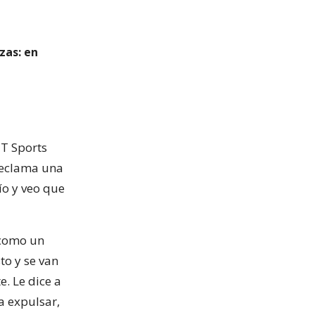
zas: en
NT Sports
reclama una
ío y veo que
r como un
to y se van
. Le dice a
 a expulsar,