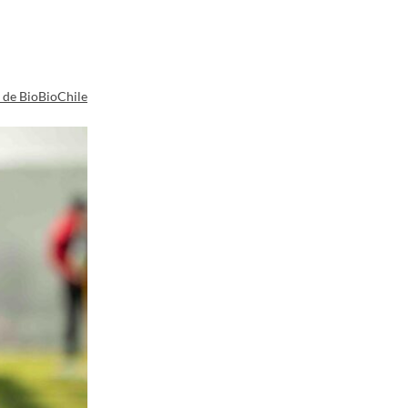
a de BioBioChile