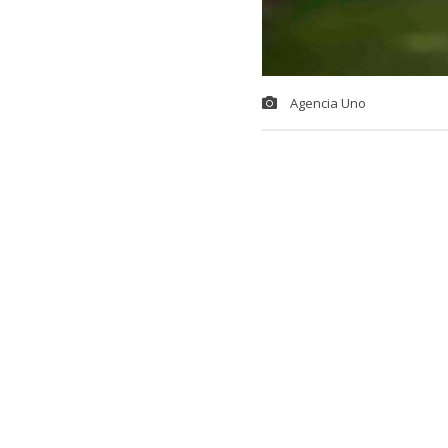
Agencia Uno
La derrota an
Deportes Te
Sanhueza
co
El golpe fue 
frente al ‘Le
equipo cuesti
complejo mo