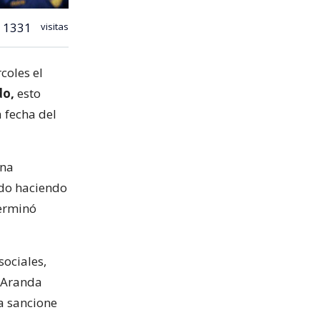
1331
visitas
coles el
do,
esto
 fecha del
una
ado haciendo
terminó
sociales,
o Aranda
na sancione