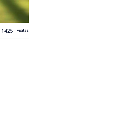
1425
visitas
ebre en
 de
Arturo
tundente 4-1
 dejó al
 el