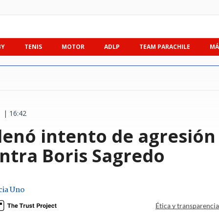
BY
TENIS
MOTOR
ADLP
TEAM PARACHILE
MÁ
 | 16:42
enó intento de agresión 
ntra Boris Sagredo
cia Uno
Ética y transparenci