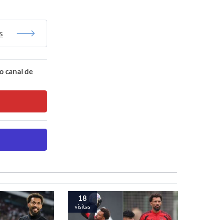
s
o canal de
18
visitas