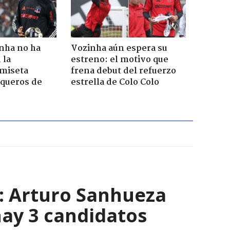
nha no ha
Vozinha aún espera su
 la
estreno: el motivo que
amiseta
frena debut del refuerzo
rqueros de
estrella de Colo Colo
s: Arturo Sanhueza
ay 3 candidatos