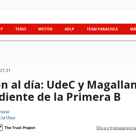
BY
TENIS
MOTOR
ADLP
TEAM PARACHILE
MÁ
 21:31
n al día: UdeC y Magalla
diente de la Primera B
rano
cia Uno
Ética y transparenci