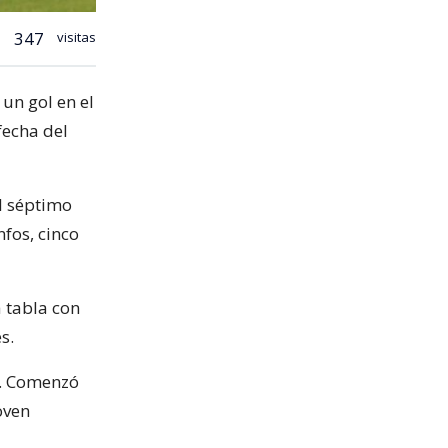
347
visitas
un gol en el
fecha del
el séptimo
nfos, cinco
a tabla con
s.
a. Comenzó
oven