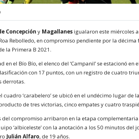
O
de Concepción
y
Magallanes
igualaron este miércoles a 
 Roa Rebolledo, en compromiso pendiente por la décima 
e la Primera B 2021.
d en el Bío Bío, el elenco del ‘Campanil’ se estacionó en 
lasificación con 17 puntos, con un registro de cuatro triu
s derrotas.
el cuadro ‘carabelero’ se ubicó en el undécimo lugar de l
roducto de tres victorias, cinco empates y cuatro traspié
 del compromiso arribaron en la etapa complementari
ipo ‘albiceleste’ con la anotación a los 50 minutos del j
ero
Julián Alfaro
, de 19 años.