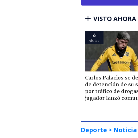
VISTO AHORA
6
visitas
Carlos Palacios se d
de detención de su 
por tráfico de droga
jugador lanzó comu
Deporte
> Noticia