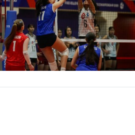
VER RESUMEN
chilena
cayó este viernes por 3-1 ante su similar de
Tail
óleibol Femenino Sub 17
, pese a quedarse con el prime