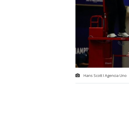
Hans Scott I Agencia Uno
La
selección 
Mundial de V
19
.