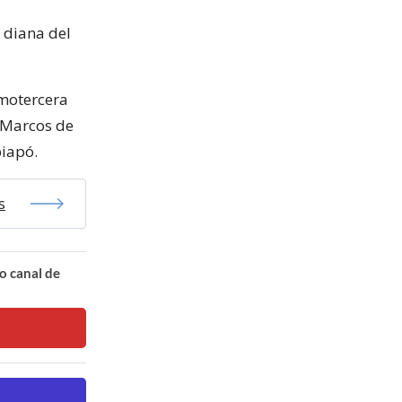
a diana del
motercera
n Marcos de
piapó.
s
o canal de