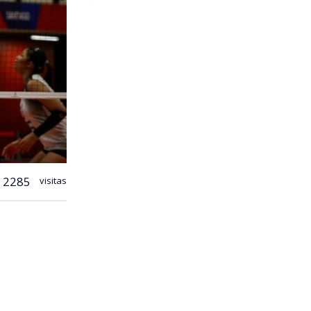
2285
visitas
andia
en el
r set por
25-