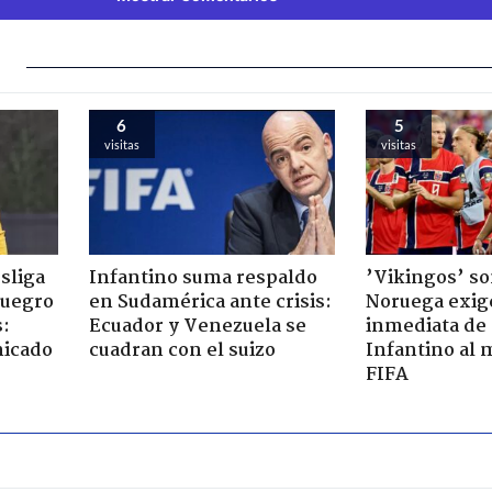
6
5
visitas
visitas
esliga
Infantino suma respaldo
’Vikingos’ so
suegro
en Sudamérica ante crisis:
Noruega exig
s:
Ecuador y Venezuela se
inmediata de
nicado
cuadran con el suizo
Infantino al 
FIFA