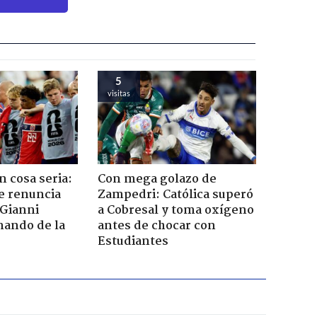
5
visitas
n cosa seria:
Con mega golazo de
e renuncia
Zampedri: Católica superó
 Gianni
a Cobresal y toma oxígeno
mando de la
antes de chocar con
Estudiantes