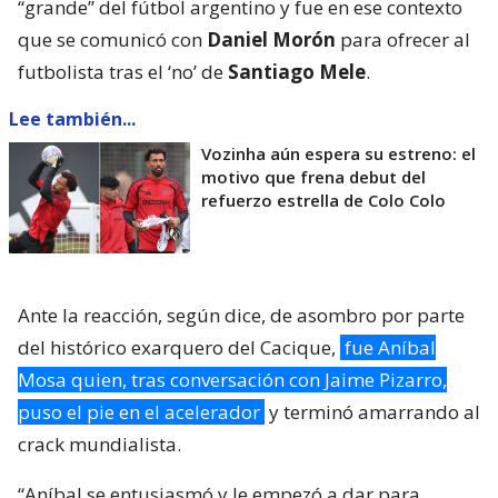
“grande” del fútbol argentino y fue en ese contexto
que se comunicó con
Daniel Morón
para ofrecer al
futbolista tras el ‘no’ de
Santiago Mele
.
Lee también...
Vozinha aún espera su estreno: el
motivo que frena debut del
refuerzo estrella de Colo Colo
Ante la reacción, según dice, de asombro por parte
del histórico exarquero del Cacique,
fue Aníbal
Mosa quien, tras conversación con Jaime Pizarro,
puso el pie en el acelerador
y terminó amarrando al
crack mundialista.
“Aníbal se entusiasmó y le empezó a dar para