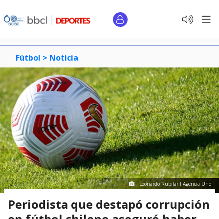
Fútbol >
Noticia
Leonardo Rubilar I Agencia Uno
Periodista que destapó corrupción
en fútbol chileno aseguró haber