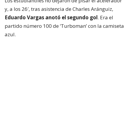
Los estudiantiles no dejaron de pisar el acelerador
y, a los 26′, tras asistencia de Charles Aránguiz,
Eduardo Vargas anotó el segundo gol
. Era el
partido número 100 de ‘Turboman’ con la camiseta
azul.
🤩⚽🔵🔴 ESTÁS EN TU LUGAR EN EL
MUNDO, TURBOMAN
Eduardo Vargas aprovechó un notable
pase de Charles Aránguiz y con una
certera definición puso el 2-0 de
#LaU
ante Palestino, en este
#MatchdayDomingo
de la Fecha 18 por
la
#LigaDePrimeraMercadoLibre
2026.