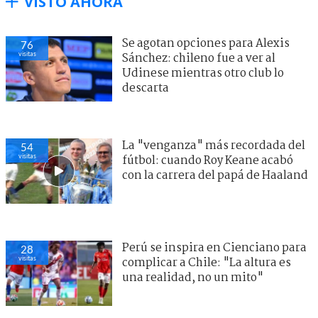
VISTO AHORA
Se agotan opciones para Alexis
76
visitas
Sánchez: chileno fue a ver al
Udinese mientras otro club lo
descarta
La "venganza" más recordada del
54
visitas
fútbol: cuando Roy Keane acabó
con la carrera del papá de Haaland
Perú se inspira en Cienciano para
28
visitas
complicar a Chile: "La altura es
una realidad, no un mito"