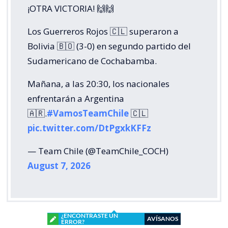
¡OTRA VICTORIA! 🙌🙌
Los Guerreros Rojos 🇨🇱 superaron a
Bolivia 🇧🇴 (3-0) en segundo partido del
Sudamericano de Cochabamba.
Mañana, a las 20:30, los nacionales
enfrentarán a Argentina
🇦🇷.
#VamosTeamChile
🇨🇱
pic.twitter.com/DtPgxkKFFz
— Team Chile (@TeamChile_COCH)
August 7, 2026
¿ENCONTRASTE UN
AVÍSANOS
ERROR?