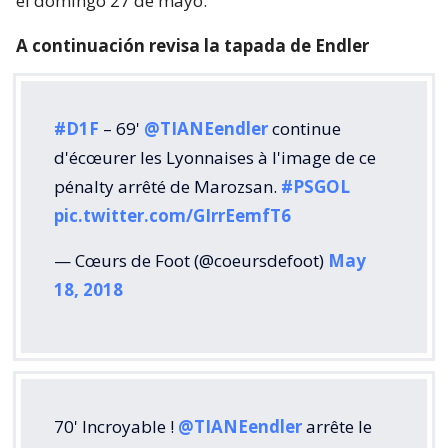
el domingo 27 de mayo.
A continuación revisa la tapada de Endler
#D1F
– 69'
@TIANEendler
continue
d'écœurer les Lyonnaises à l'image de ce
pénalty arrêté de Marozsan.
#PSGOL
pic.twitter.com/GIrrEemfT6
— Cœurs de Foot (@coeursdefoot)
May
18, 2018
70' Incroyable !
@TIANEendler
arrête le