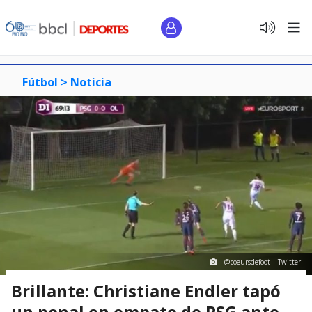
Fútbol >
Noticia
@coeursdefoot | Twitter
Brillante: Christiane Endler tapó
un penal en empate de PSG ante