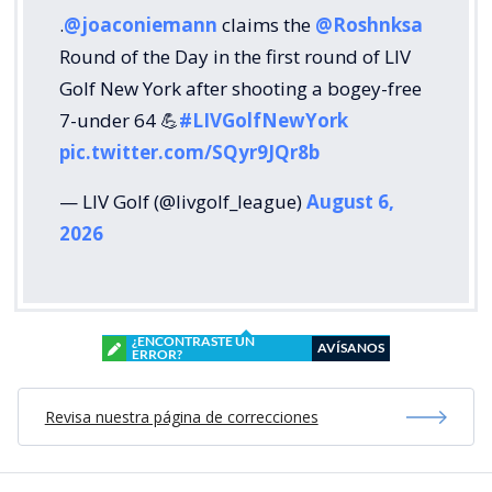
.
@joaconiemann
claims the
@Roshnksa
Round of the Day in the first round of LIV
Golf New York after shooting a bogey-free
7-under 64 💪
#LIVGolfNewYork
pic.twitter.com/SQyr9JQr8b
— LIV Golf (@livgolf_league)
August 6,
2026
¿ENCONTRASTE UN
AVÍSANOS
ERROR?
Revisa nuestra página de correcciones