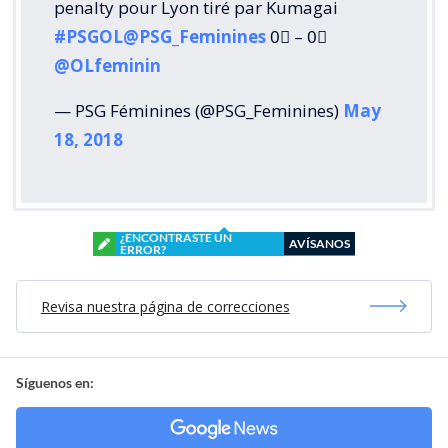
penalty pour Lyon tiré par Kumagai
#PSGOL
@PSG_Feminines
0⃣ – 0⃣
@OLfeminin
— PSG Féminines (@PSG_Feminines)
May
18, 2018
¿ENCONTRASTE UN
AVÍSANOS
ERROR?
Revisa nuestra página de correcciones
Síguenos en: