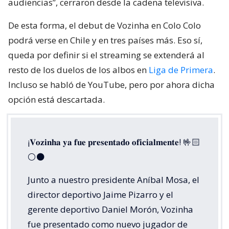
audiencias”, cerraron desde la cadena televisiva.
De esta forma, el debut de Vozinha en Colo Colo
podrá verse en Chile y en tres países más. Eso sí,
queda por definir si el streaming se extenderá al
resto de los duelos de los albos en
Liga de Primera
.
Incluso se habló de YouTube, pero por ahora dicha
opción está descartada.
¡𝐕𝐨𝐳𝐢𝐧𝐡𝐚 𝐲𝐚 𝐟𝐮𝐞 𝐩𝐫𝐞𝐬𝐞𝐧𝐭𝐚𝐝𝐨 𝐨𝐟𝐢𝐜𝐢𝐚𝐥𝐦𝐞𝐧𝐭𝐞! 🤟🏻
⚪️⚫️
Junto a nuestro presidente Aníbal Mosa, el
director deportivo Jaime Pizarro y el
gerente deportivo Daniel Morón, Vozinha
fue presentado como nuevo jugador de