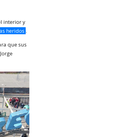
 interior y
tas heridos
.
ara que sus
 Jorge