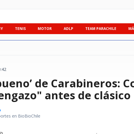
BY
TENIS
MOTOR
ADLP
TEAM PARACHILE
MÁ
0:42
 bueno’ de Carabineros: C
ngazo" antes de clásico 
o
portes en BioBioChile