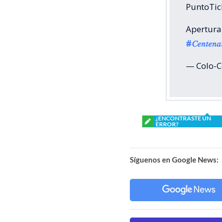
PuntoTic
Apertura
#𝐶𝑒𝑛𝑡𝑒𝑛
— Colo-C
¿ENCONTRASTE UN
ERROR?
Síguenos en Google News: