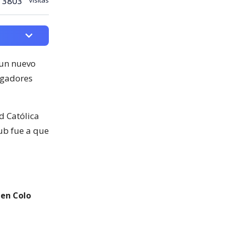
3803
 un nuevo
jugadores
d Católica
lub fue a que
 en Colo