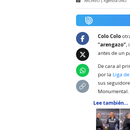
ARCHIVO | Agencia UNO
Colo Colo
otr
“arengazo”
,
antes de un p
De cara al pri
por la
Liga de
sus seguidores
Monumental.
Lee también...