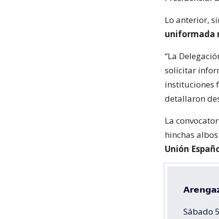
Lo anterior, 
uniformada n
“La Delegación
solicitar inf
instituciones 
detallaron de
La convocator
hinchas albos
Unión Españo
𝗔𝗿𝗲𝗻𝗴𝗮
Sábado 5 