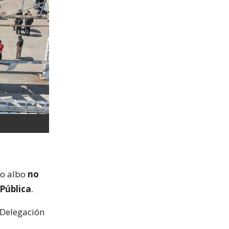
ro albo
no
 Pública
.
 Delegación