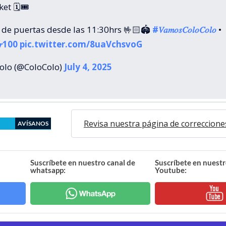
ket 🗓🎟
 de puertas desde las 11:30hrs 🤟🏻🏟
#𝑉𝑎𝑚𝑜𝑠𝐶𝑜𝑙𝑜𝐶𝑜𝑙𝑜
•
𝑎𝑟100
pic.twitter.com/8uaVchsvoG
olo (@ColoColo)
July 4, 2025
Revisa nuestra página de correccione
AVÍSANOS
Suscríbete en nuestro canal de
Suscríbete en nuestr
whatsapp:
Youtube: