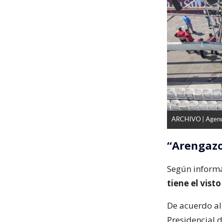
ARCHIVO | Agen
“Arengazo
Según informa
tiene el vist
De acuerdo al
Presidencial 