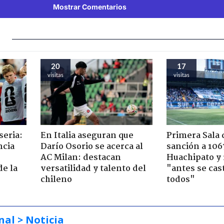
Mostrar Comentarios
20
17
visitas
visitas
seria:
En Italia aseguran que
Primera Sala
ncia
Darío Osorio se acerca al
sanción a 106
AC Milan: destacan
Huachipato y
de la
versatilidad y talento del
"antes se cas
chileno
todos"
nal
> Noticia