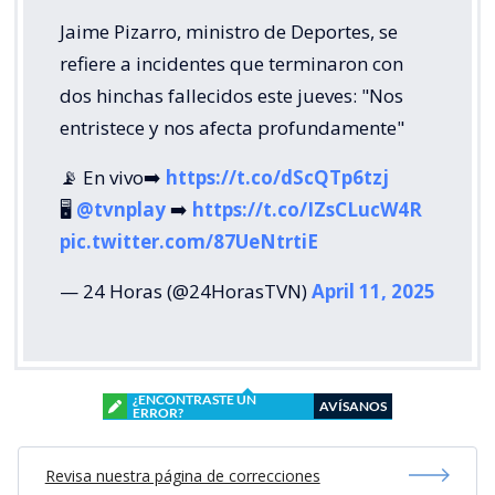
Jaime Pizarro, ministro de Deportes, se
refiere a incidentes que terminaron con
dos hinchas fallecidos este jueves: "Nos
entristece y nos afecta profundamente"
📡 En vivo➡️
https://t.co/dScQTp6tzj
🖥
@tvnplay
➡️
https://t.co/IZsCLucW4R
pic.twitter.com/87UeNtrtiE
— 24 Horas (@24HorasTVN)
April 11, 2025
¿ENCONTRASTE UN
AVÍSANOS
ERROR?
Revisa nuestra página de correcciones