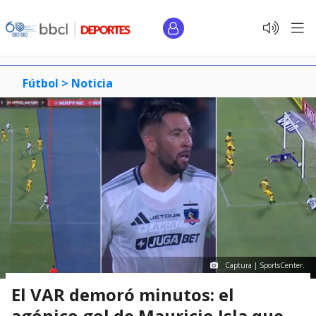
Fútbol >
Noticia
Captura | SportsCenter.
El VAR demoró minutos: el
agónico gol de Mauricio Isla que