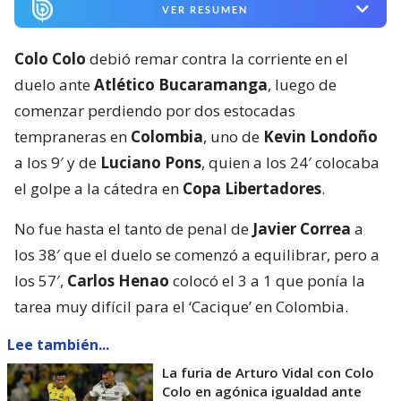
VER RESUMEN
Colo Colo
debió remar contra la corriente en el
duelo ante
Atlético Bucaramanga
, luego de
comenzar perdiendo por dos estocadas
tempraneras en
Colombia
, uno de
Kevin Londoño
a los 9′ y de
Luciano Pons
, quien a los 24′ colocaba
el golpe a la cátedra en
Copa Libertadores
.
No fue hasta el tanto de penal de
Javier Correa
a
los 38′ que el duelo se comenzó a equilibrar, pero a
los 57′,
Carlos Henao
colocó el 3 a 1 que ponía la
tarea muy difícil para el ‘Cacique’ en Colombia.
Lee también...
La furia de Arturo Vidal con Colo
Colo en agónica igualdad ante