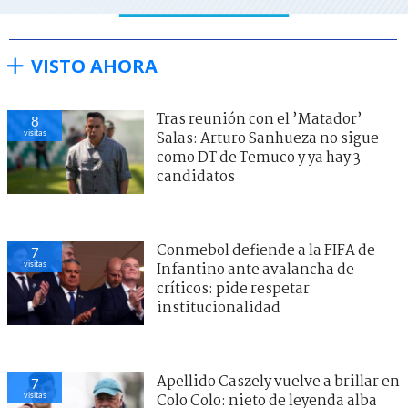
VISTO AHORA
Tras reunión con el ’Matador’
8
visitas
Salas: Arturo Sanhueza no sigue
como DT de Temuco y ya hay 3
candidatos
Conmebol defiende a la FIFA de
7
visitas
Infantino ante avalancha de
críticos: pide respetar
institucionalidad
Apellido Caszely vuelve a brillar en
7
visitas
Colo Colo: nieto de leyenda alba