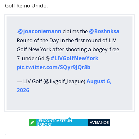
Golf Reino Unido.
.
@joaconiemann
claims the
@Roshnksa
Round of the Day in the first round of LIV
Golf New York after shooting a bogey-free
7-under 64 💪
#LIVGolfNewYork
pic.twitter.com/SQyr9JQr8b
— LIV Golf (@livgolf_league)
August 6,
2026
¿ENCONTRASTE UN
AVÍSANOS
ERROR?