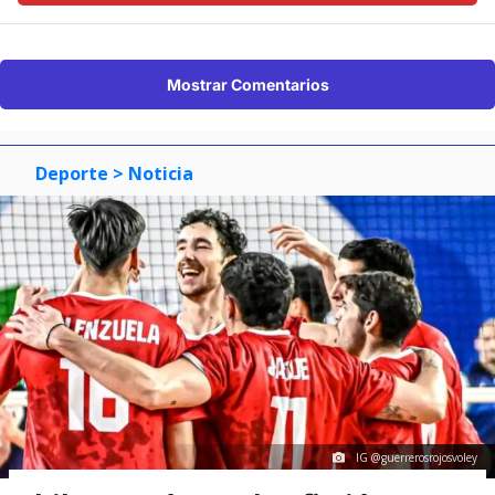
Mostrar Comentarios
Deporte
> Noticia
IG @guerrerosrojosvoley