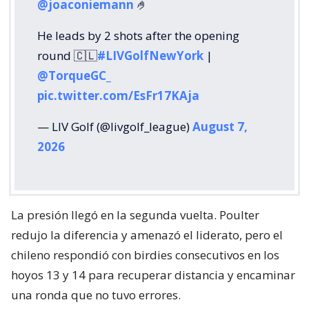
@joaconiemann
🤌
He leads by 2 shots after the opening
round 🇨🇱
#LIVGolfNewYork
|
@TorqueGC_
pic.twitter.com/EsFr17KAja
— LIV Golf (@livgolf_league)
August 7,
2026
La presión llegó en la segunda vuelta. Poulter
redujo la diferencia y amenazó el liderato, pero el
chileno respondió con birdies consecutivos en los
hoyos 13 y 14 para recuperar distancia y encaminar
una ronda que no tuvo errores.