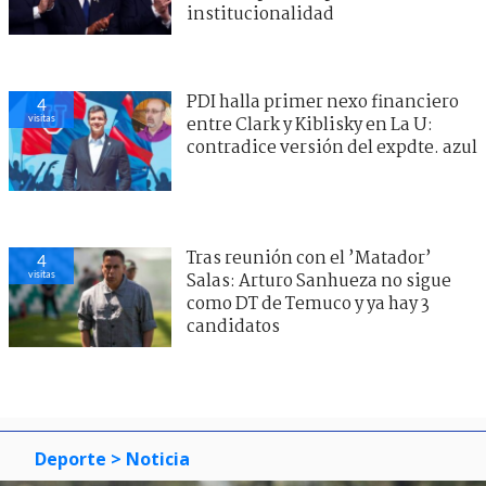
institucionalidad
PDI halla primer nexo financiero
4
visitas
entre Clark y Kiblisky en La U:
contradice versión del expdte. azul
Tras reunión con el ’Matador’
4
visitas
Salas: Arturo Sanhueza no sigue
como DT de Temuco y ya hay 3
candidatos
Deporte
> Noticia