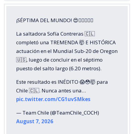
¡SÉPTIMA DEL MUNDO! 😍😮‍💨🏃🏼‍♀️
La saltadora Sofía Contreras 🇨🇱
completó una TREMENDA 🤯 E HISTÓRICA
actuación en el Mundial Sub-20 de Oregon
🇺🇸, luego de concluir en el séptimo
puesto del salto largo (6.20 metros).
Este resultado es INÉDITO 😱😳🤯 para
Chile 🇨🇱. Nunca antes una…
pic.twitter.com/CG1uvSMkes
— Team Chile (@TeamChile_COCH)
August 7, 2026