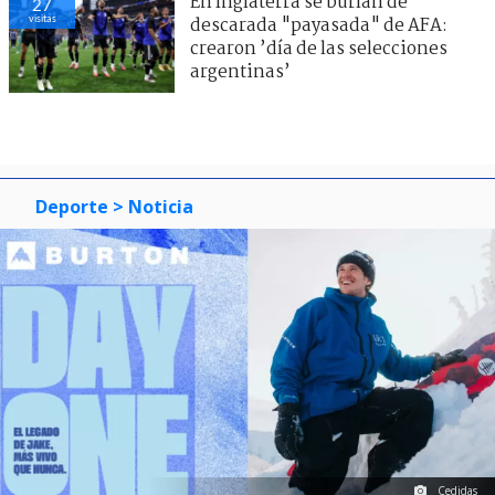
En Inglaterra se burlan de
27
visitas
descarada "payasada" de AFA:
crearon ’día de las selecciones
argentinas’
Deporte
> Noticia
Cedidas