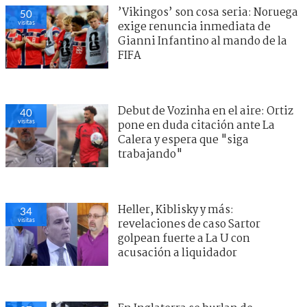
’Vikingos’ son cosa seria: Noruega
50
visitas
exige renuncia inmediata de
Gianni Infantino al mando de la
FIFA
Debut de Vozinha en el aire: Ortiz
40
visitas
pone en duda citación ante La
Calera y espera que "siga
trabajando"
Heller, Kiblisky y más:
34
visitas
revelaciones de caso Sartor
golpean fuerte a La U con
acusación a liquidador