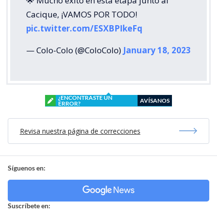
🌟 Mucho éxito en esta etapa junto al
Cacique, ¡VAMOS POR TODO!
pic.twitter.com/ESXBPIkeFq
— Colo-Colo (@ColoColo)
January 18, 2023
¿ENCONTRASTE UN
AVÍSANOS
ERROR?
Revisa nuestra página de correcciones
Síguenos en:
Suscríbete en: