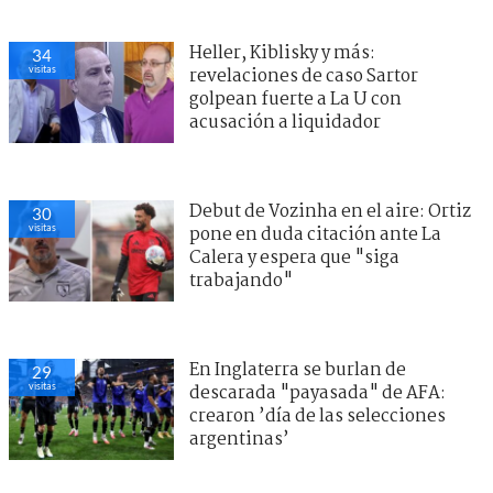
Heller, Kiblisky y más:
34
visitas
revelaciones de caso Sartor
golpean fuerte a La U con
acusación a liquidador
Debut de Vozinha en el aire: Ortiz
30
visitas
pone en duda citación ante La
Calera y espera que "siga
trabajando"
En Inglaterra se burlan de
29
visitas
descarada "payasada" de AFA:
crearon ’día de las selecciones
argentinas’