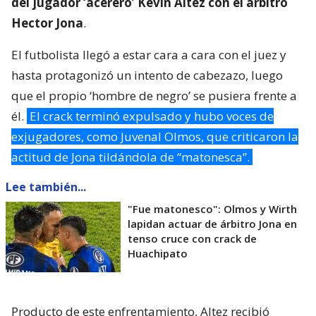
del jugador ‘acerero’ Kevin Altez con el árbitro
Hector Jona
.
El futbolista llegó a estar cara a cara con el juez y
hasta protagonizó un intento de cabezazo, luego
que el propio ‘hombre de negro’ se pusiera frente a
él.
El crack terminó expulsado y hubo voces de
exjugadores, como Juvenal Olmos, que criticaron la
actitud de Jona tildándola de “matonesca”.
Lee también...
"Fue matonesco": Olmos y Wirth
lapidan actuar de árbitro Jona en
tenso cruce con crack de
Huachipato
Producto de este enfrentamiento, Altez recibió