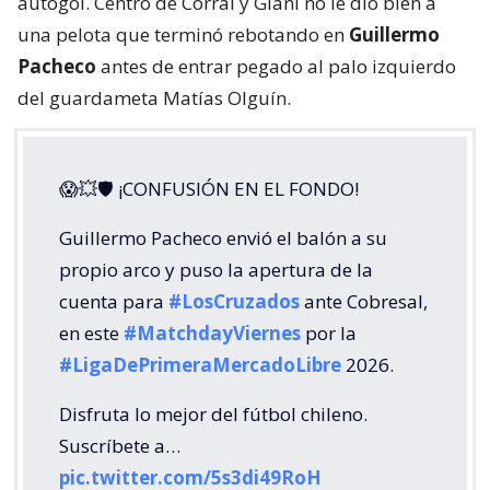
autogol. Centro de Corral y Giani no le dio bien a
una pelota que terminó rebotando en
Guillermo
Pacheco
antes de entrar pegado al palo izquierdo
del guardameta Matías Olguín.
😱💥🛡 ¡CONFUSIÓN EN EL FONDO!
Guillermo Pacheco envió el balón a su
propio arco y puso la apertura de la
cuenta para
#LosCruzados
ante Cobresal,
en este
#MatchdayViernes
por la
#LigaDePrimeraMercadoLibre
2026.
Disfruta lo mejor del fútbol chileno.
Suscríbete a…
pic.twitter.com/5s3di49RoH