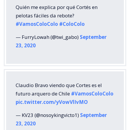
Quién me explica por qué Cortés en
pelotas fáciles da rebote?
#VamosColoColo
#ColoColo
— FurryLowah (@twi_gabo)
September
23, 2020
Claudio Bravo viendo que Cortes es el
futuro arquero de Chile
#VamosColoColo
pic.twitter.com/yVowVlIvMO
— KV23 (@nosoykingvicto1)
September
23, 2020