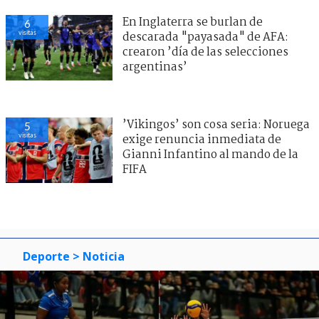
En Inglaterra se burlan de
6
visitas
descarada "payasada" de AFA:
crearon ’día de las selecciones
argentinas’
’Vikingos’ son cosa seria: Noruega
5
visitas
exige renuncia inmediata de
Gianni Infantino al mando de la
FIFA
Deporte
> Noticia