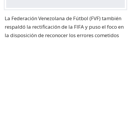
La Federación Venezolana de Fútbol (FVF) también
respaldó la rectificación de la FIFA y puso el foco en
la disposición de reconocer los errores cometidos
durante el proceso.
“
Ofrecer disculpas y reconocer los desaciertos del
proceso, lo que a nuestro juicio demuestra la
sindéresis requerida para dirigir las riendas del
fútbol internacional
“, expresó la entidad
venezolana.
Al respecto de los hechos vinculados al
FIFA FORWARD ENTERPRISE