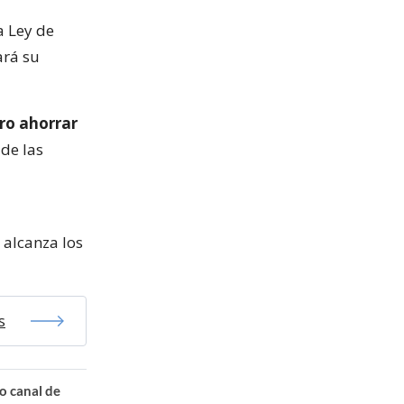
a Ley de
ará su
ro ahorrar
 de las
 alcanza los
s
o canal de