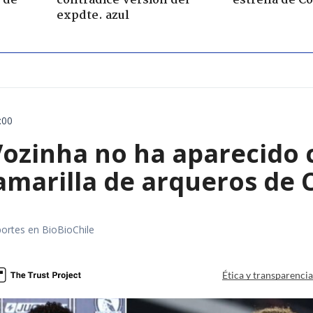
 de
contradice versión del
estrella de Co
expdte. azul
:00
ozinha no ha aparecido c
amarilla de arqueros de 
portes en BioBioChile
Ética y transparenci