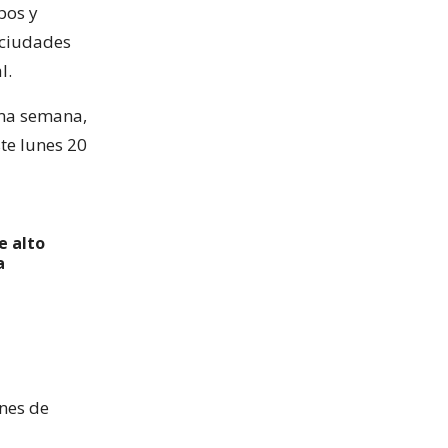
pos y
 ciudades
l.
sma semana,
ste lunes 20
e alto
a
nes de