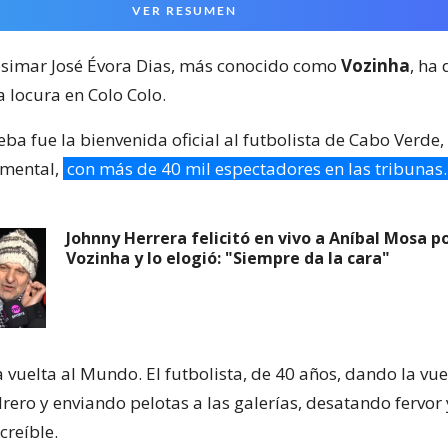
VER RESUMEN
Josimar José Évora Dias, más conocido como
Vozinha
, ha
 locura en Colo Colo.
a fue la bienvenida oficial al futbolista de Cabo Verde, 
mental,
con más de 40 mil espectadores en las tribunas.
Johnny Herrera felicitó en vivo a Aníbal Mosa po
Vozinha y lo elogió: "Siempre da la cara"
a vuelta al Mundo. El futbolista, de 40 años, dando la vue
ero y enviando pelotas a las galerías, desatando fervor 
creíble.