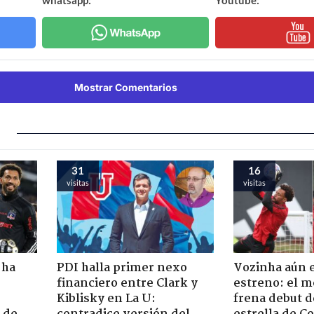
whatsapp:
Youtube:
Mostrar Comentarios
31
16
visitas
visitas
 ha
PDI halla primer nexo
Vozinha aún 
financiero entre Clark y
estreno: el m
Kiblisky en La U:
frena debut d