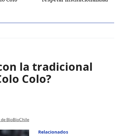
lo Colo
respetar institucionalidad
on la tradicional
Colo Colo?
a de BioBioChile
Relacionados