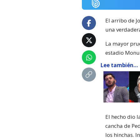
El arribo de 
una verdadera
La mayor prueb
estadio Monu
Lee también...
El hecho dio l
cancha de Pedr
los hinchas. In