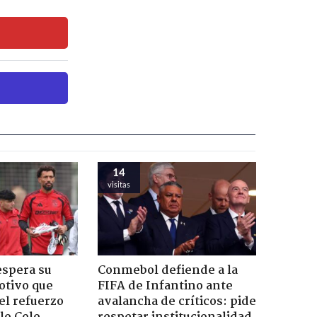
14
visitas
espera su
Conmebol defiende a la
otivo que
FIFA de Infantino ante
el refuerzo
avalancha de críticos: pide