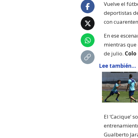
Vuelve el fút
deportistas d
con cuarenten
En ese escena
mientras que o
de julio.
Colo
Lee también...
El ‘Cacique’ s
entrenamiento
Gualberto Jar