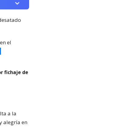
 desatado
en el
r fichaje de
lta a la
y alegría en