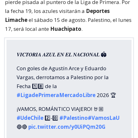
pierde pisada al puntero de la Liga de Primera. Por
la fecha 19, los azules visitarán a
Deportes
Limache
el sábado 15 de agosto. Palestino, el lunes
17, será local ante
Huachipato
.
𝑽𝑰𝑪𝑻𝑶𝑹𝑰𝑨 𝑨𝒁𝑼𝑳 𝑬𝑵 𝑬𝑳 𝑵𝑨𝑪𝑰𝑶𝑵𝑨𝑳 🏟️
Con goles de Agustín Arce y Eduardo
Vargas, derrotamos a Palestino por la
Fecha 1️⃣8️⃣ de la
#LigadePrimeraMercadoLibre
2026 🏆
¡VAMOS, ROMÁNTICO VIAJERO! 🤘🏼
#UdeChile
2️⃣-0️⃣
#Palestino
#VamosLaU
🔵🔴
pic.twitter.com/y0UiPQm20G