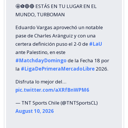
🤩⚽🔵🔴 ESTÁS EN TU LUGAR EN EL
MUNDO, TURBOMAN
Eduardo Vargas aprovechó un notable
pase de Charles Aránguiz y con una
certera definición puso el 2-0 de
#LaU
ante Palestino, en este
#MatchdayDomingo
de la Fecha 18 por
la
#LigaDePrimeraMercadoLibre
2026.
Disfruta lo mejor del…
pic.twitter.com/aXRfBnWPM6
— TNT Sports Chile (@TNTSportsCL)
August 10, 2026