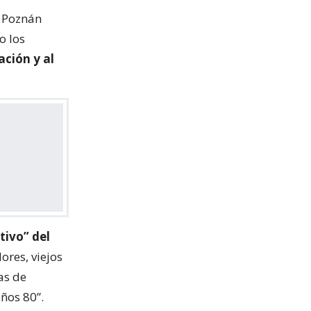
h Poznán
o los
ación y al
itivo” del
lores, viejos
as de
ños 80”.