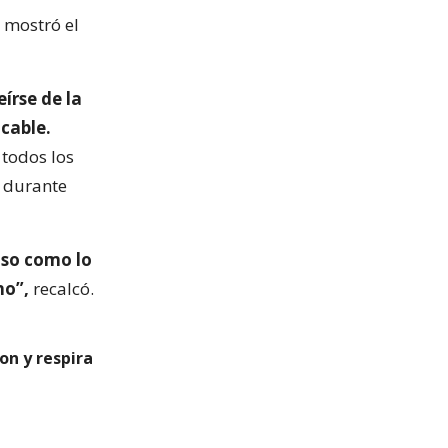
y mostró el
eírse de la
icable.
todos los
 durante
oso como lo
no”,
recalcó.
on y respira