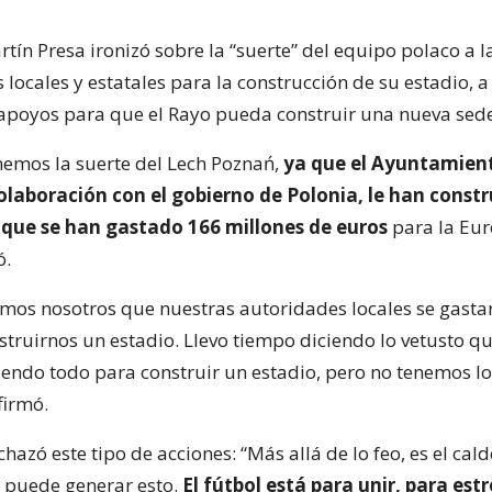
tín Presa ironizó sobre la “suerte” del equipo polaco a l
 locales y estatales para la construcción de su estadio, a
poyos para que el Rayo pueda construir una nueva sede
nemos la suerte del Lech Poznań,
ya que el Ayuntamien
olaboración con el gobierno de Polonia, le han const
l que se han gastado 166 millones de euros
para la Eu
ó.
mos nosotros que nuestras autoridades locales se gasta
truirnos un estadio. Llevo tiempo diciendo lo vetusto qu
iendo todo para construir un estadio, pero no tenemos l
firmó.
chazó este tipo de acciones: “Más allá de lo feo, es el cal
 puede generar esto.
El fútbol está para unir, para est