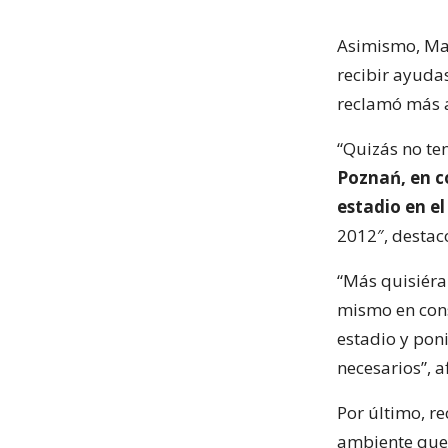
Asimismo, Mar
recibir ayudas
reclamó más a
“Quizás no te
Poznań, en c
estadio en e
2012″, destac
“Más quisiéra
mismo en cons
estadio y pon
necesarios”, a
Por último, re
ambiente que