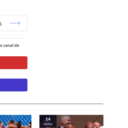
s
o canal de
14
visitas