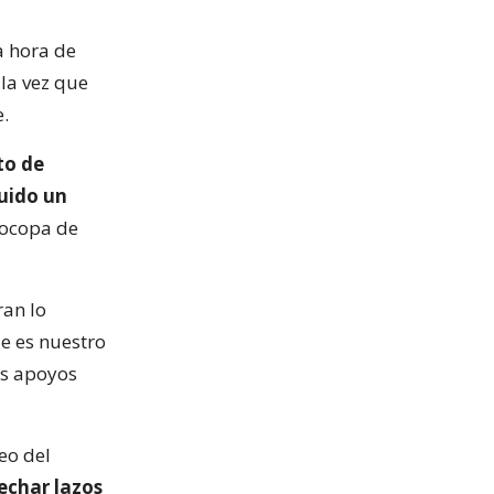
a hora de
 la vez que
.
to de
ruido un
rocopa de
ran lo
e es nuestro
os apoyos
deo del
rechar lazos