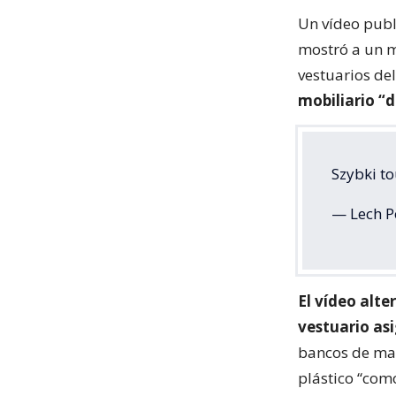
Un vídeo publ
mostró a un m
vestuarios del
mobiliario “d
Szybki to
— Lech P
El vídeo alte
vestuario asi
bancos de mad
plástico “com