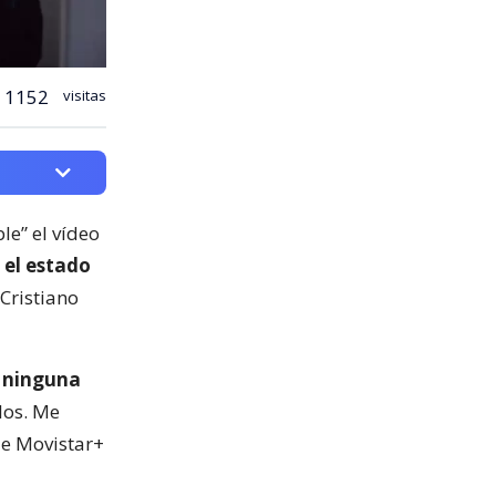
1152
visitas
le” el vídeo
 el estado
Cristiano
o ninguna
los. Me
de Movistar+