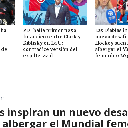
 ha
PDI halla primer nexo
Las Diablas i
financiero entre Clark y
nuevo desafío
Kiblisky en La U:
Hockey sueña
 de
contradice versión del
albergar el M
expdte. azul
femenino 20
:11
s inspiran un nuevo desa
 albergar el Mundial fe