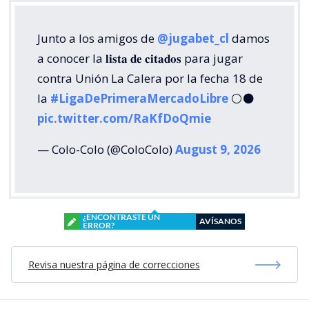
Junto a los amigos de
@jugabet_cl
damos
a conocer la 𝐥𝐢𝐬𝐭𝐚 𝐝𝐞 𝐜𝐢𝐭𝐚𝐝𝐨𝐬 para jugar
contra Unión La Calera por la fecha 18 de
la
#LigaDePrimeraMercadoLibre
⚪⚫
pic.twitter.com/RaKfDoQmie
— Colo-Colo (@ColoColo)
August 9, 2026
¿ENCONTRASTE UN
AVÍSANOS
ERROR?
Revisa nuestra página de correcciones