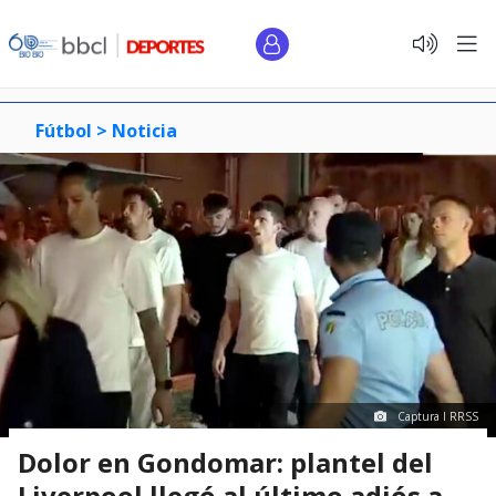
Fútbol >
Noticia
Captura I RRSS
Dolor en Gondomar: plantel del
Liverpool llegó al último adiós a