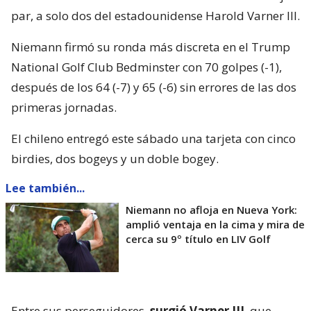
par, a solo dos del estadounidense Harold Varner III.
Niemann firmó su ronda más discreta en el Trump
National Golf Club Bedminster con 70 golpes (-1),
después de los 64 (-7) y 65 (-6) sin errores de las dos
primeras jornadas.
El chileno entregó este sábado una tarjeta con cinco
birdies, dos bogeys y un doble bogey.
Lee también...
Niemann no afloja en Nueva York:
amplió ventaja en la cima y mira de
cerca su 9º título en LIV Golf
Entre sus perseguidores,
surgió Varner III
, que