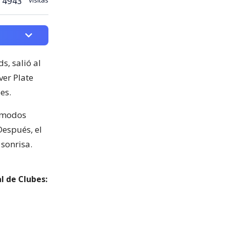
4943
, salió al
ver Plate
es.
cómodos
Después, el
 sonrisa.
l de Clubes: