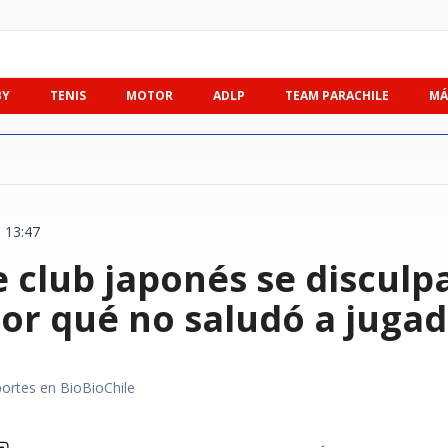
BY
TENIS
MOTOR
ADLP
TEAM PARACHILE
MÁ
| 13:47
 club japonés se disculpa
or qué no saludó a jugad
portes en BioBioChile