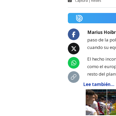
Captura | Redes
Marius Hoib
paso de la po
cuando su equ
El hecho inco
como el europ
resto del plan
Lee también...