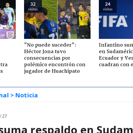
32
24
visitas
visitas
"No puede suceder":
Infantino su
Héctor Jona tuvo
en Sudamérica
consecuencias por
Ecuador y Ve
tra
polémico encontrón con
cuadran con e
as
jugador de Huachipato
nal
> Noticia
1:27
 suma respaldo en Sudamér