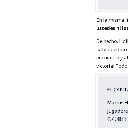
En la misma l
ustedes ni lo
De hecho, Hoi
había pedido 
encuentro y a
victoria! Todo
EL CAPI
Marius H
jugadores
💪⚪🔴⚪