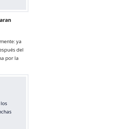
taran
mente: ya
espués del
na por la
 los
inchas