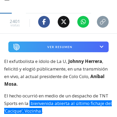
2401
visitas
VER RESUMEN
El exfutbolista e ídolo de La U,
Johnny Herrera
,
felicitó y elogió públicamente, en una transmisión
en vivo, al actual presidente de Colo Colo,
Aníbal
Mosa.
El hecho ocurrió en medio de un despacho de TNT
Sports en la
bienvenida abierta al último fichaje del
‘Cacique’, Vozinha
.