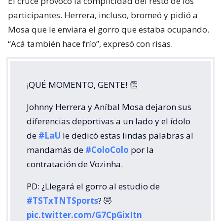
El cruce provocó la complicidad del resto de los
participantes. Herrera, incluso, bromeó y pidió a
Mosa que le enviara el gorro que estaba ocupando.
“Acá también hace frío”, expresó con risas.
¡QUÉ MOMENTO, GENTE! 👏
Johnny Herrera y Aníbal Mosa dejaron sus
diferencias deportivas a un lado y el ídolo
de
#LaU
le dedicó estas lindas palabras al
mandamás de
#ColoColo
por la
contratación de Vozinha.
PD: ¿Llegará el gorro al estudio de
#TSTxTNTSports
? 🤣
pic.twitter.com/G7CpGixItn