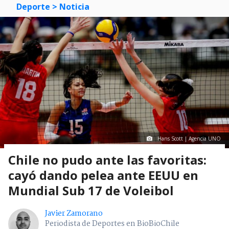
Deporte
> Noticia
Hans Scott | Agencia UNO
Chile no pudo ante las favoritas:
cayó dando pelea ante EEUU en
Mundial Sub 17 de Voleibol
Javier Zamorano
Periodista de Deportes en BioBioChile