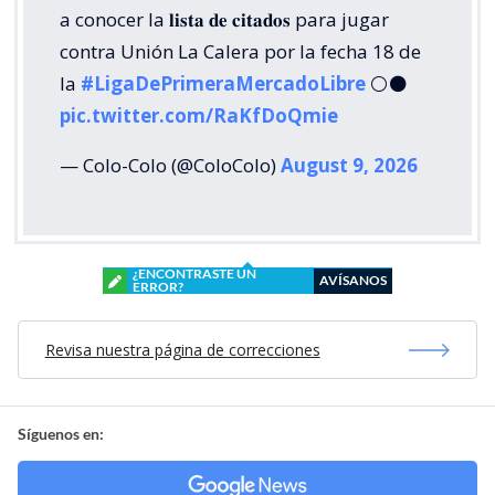
a conocer la 𝐥𝐢𝐬𝐭𝐚 𝐝𝐞 𝐜𝐢𝐭𝐚𝐝𝐨𝐬 para jugar
contra Unión La Calera por la fecha 18 de
la
#LigaDePrimeraMercadoLibre
⚪⚫
pic.twitter.com/RaKfDoQmie
— Colo-Colo (@ColoColo)
August 9, 2026
¿ENCONTRASTE UN
AVÍSANOS
ERROR?
Revisa nuestra página de correcciones
Síguenos en: