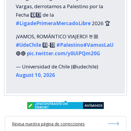
Vargas, derrotamos a Palestino por la
Fecha 1️⃣8️⃣ de la
#LigadePrimeraMercadoLibre
2026 🏆
¡VAMOS, ROMÁNTICO VIAJERO! 🤘🏼
#UdeChile
2️⃣-0️⃣
#Palestino
#VamosLaU
🔵🔴
pic.twitter.com/y0UiPQm20G
— Universidad de Chile (@udechile)
August 10, 2026
¿ENCONTRASTE UN
AVÍSANOS
ERROR?
Revisa nuestra página de correcciones