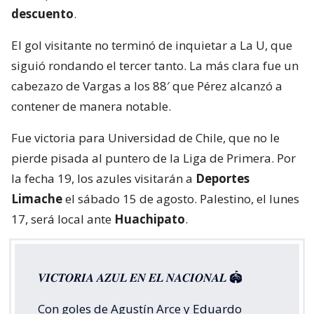
descuento
.
El gol visitante no terminó de inquietar a La U, que
siguió rondando el tercer tanto. La más clara fue un
cabezazo de Vargas a los 88′ que Pérez alcanzó a
contener de manera notable.
Fue victoria para Universidad de Chile, que no le
pierde pisada al puntero de la Liga de Primera. Por
la fecha 19, los azules visitarán a
Deportes
Limache
el sábado 15 de agosto. Palestino, el lunes
17, será local ante
Huachipato
.
𝑽𝑰𝑪𝑻𝑶𝑹𝑰𝑨 𝑨𝒁𝑼𝑳 𝑬𝑵 𝑬𝑳 𝑵𝑨𝑪𝑰𝑶𝑵𝑨𝑳 🏟️
Con goles de Agustín Arce y Eduardo