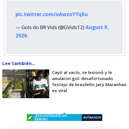
pic.twitter.com/oAwzoYYqEu
— Gols do BR Vids (@GVids12)
August 9,
2026
Lee también...
Cayó al vacío, se lesionó y le
anularon gol: desafortunado
festejo de brasileño Jacy Maranhao
es viral
¿ENCONTRASTE UN
AVÍSANOS
ERROR?